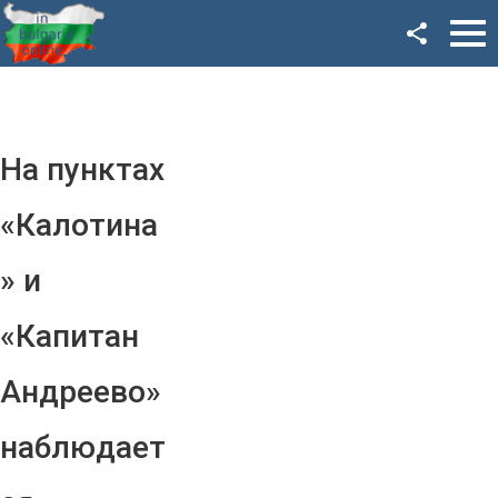
Facebook
Google+
Twitter
На пунктах
YouTube
«Калотина
Instagram
» и
LinkedIn
«Капитан
VK
Андреево»
OK
наблюдает