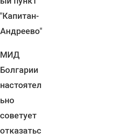
ый пункт
"Капитан-
Андреево"
МИД
Болгарии
настоятел
ьно
советует
отказатьс