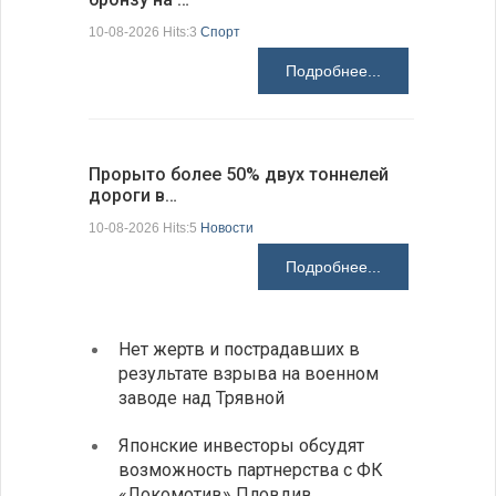
10-08-2026 Hits:3
Спорт
10-08-2026 H
Подробнее...
Прорыто более 50% двух тоннелей
Включени
дороги в…
кулинар…
10-08-2026 Hits:5
Новости
10-08-2026 H
Подробнее...
Нет жертв и пострадавших в
На пу
результате взрыва на военном
Андре
заводе над Трявной
интен
Японские инвесторы обсудят
ИРЭ б
возможность партнерства с ФК
нехва
«Локомотив» Пловдив
работ