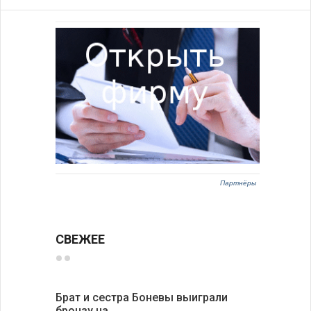
Партнёры
СВЕЖЕЕ
Брат и сестра Боневы выиграли
Украина 
бронзу на …
расслед