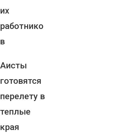
их
работнико
в
Аисты
готовятся
перелету в
теплые
края