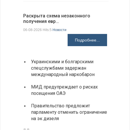
Раскрыта схема незаконного
На КПП «
получения евр…
движение
06-08-2026 Hits:5
Новости
06-08-2026 H
Подробнее...
Украинскими и болгарскими
Между
спецслужбами задержан
вызов
международный наркобарон
В Доб
МИД предупреждает о рисках
выста
посещения ОАЭ
все д
Правительство предложит
Отмеч
парламенту отменить ограничение
Госпо
на эк дизеля