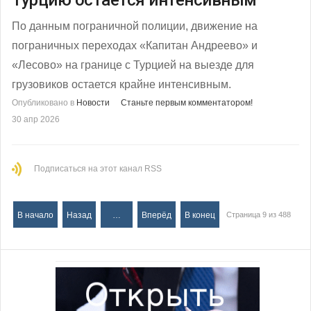
Турцию остается интенсивным
По данным пограничной полиции, движение на
пограничных переходах «Капитан Андреево» и
«Лесово» на границе с Турцией на выезде для
грузовиков остается крайне интенсивным.
Опубликовано в
Новости
Станьте первым комментатором!
30 апр 2026
Подписаться на этот канал RSS
В начало
Назад
…
Вперёд
В конец
Страница 9 из 488