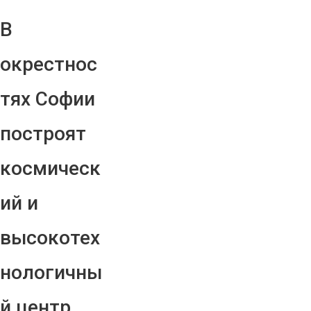
В
окрестнос
тях Софии
построят
космическ
ий и
высокотех
нологичны
й центр