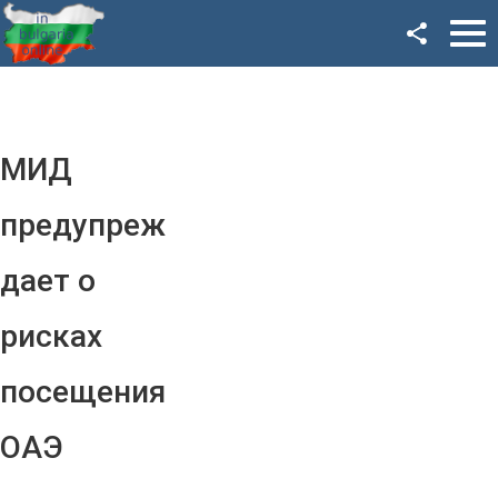
Facebook
Google+
Twitter
МИД
YouTube
предупреж
Instagram
дает о
LinkedIn
рисках
VK
посещения
OK
ОАЭ