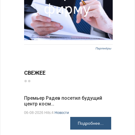
Партнёры
СВЕЖЕЕ
Премьер Радев посетил будущий
Заместит
центр косм…
неофициа
06-08-2026 Hits:4
Новости
06-08-2026 H
Подробнее...