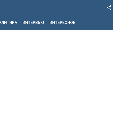
Facebook
НАЛИТИКА
ИНТЕРВЬЮ
ИНТЕРЕСНОЕ
Google+
Twitter
YouTube
Instagram
LinkedIn
VK
OK