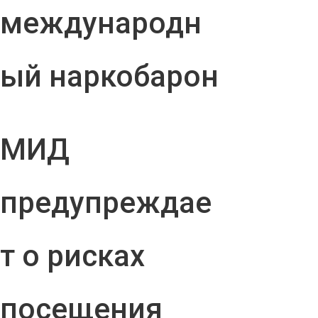
международн
ый наркобарон
МИД
предупреждае
т о рисках
посещения