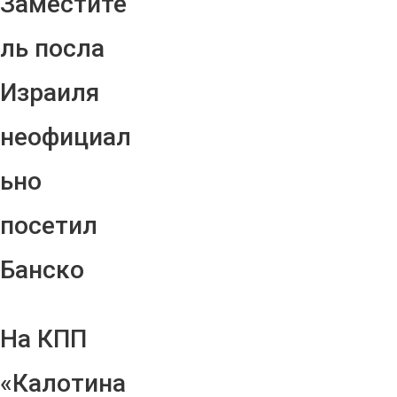
Заместите
ль посла
Израиля
неофициал
ьно
посетил
Банско
На КПП
«Калотина