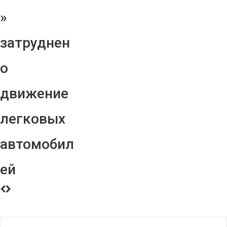
»
затруднен
о
движение
легковых
автомобил
ей