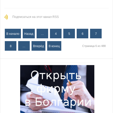
Подписаться на этот канал RSS
В начало
Назад
…
4
5
6
7
8
…
Вперёд
В конец
Страница 6 из 488