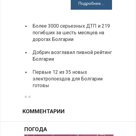
Подробнее...
Более 3000 серьезных ДТП и 219
«Севд
погибших за шесть месяцев на
Болга
дорогах Болгарии
Низки
Добрич возглавил пивной рейтинг
фунда
Болгарии
возле
Первые 12 из 35 новых
Новый
электропоездов для Болгарии
укреп
готовы
болга
КОММЕНТАРИИ
ПОГОДА