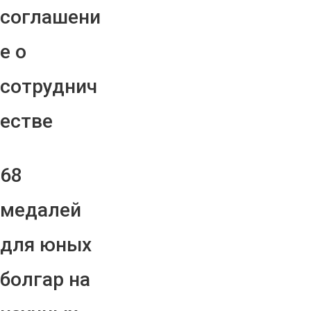
соглашени
е о
сотруднич
естве
68
медалей
для юных
болгар на