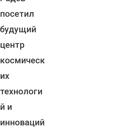
посетил
будущий
центр
космическ
их
технологи
й и
инноваций