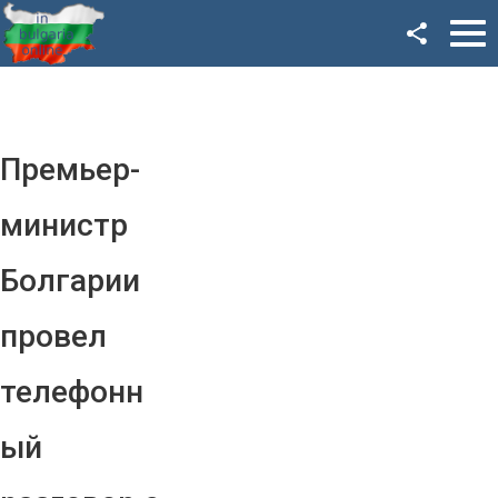
Facebook
Google+
Twitter
Премьер-
YouTube
министр
Instagram
Болгарии
LinkedIn
провел
VK
телефонн
OK
ый