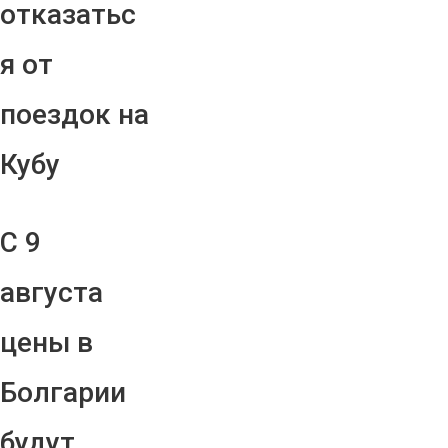
отказатьс
я от
поездок на
Кубу
С 9
августа
цены в
Болгарии
будут