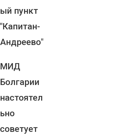
ый пункт
"Капитан-
Андреево"
МИД
Болгарии
настоятел
ьно
советует