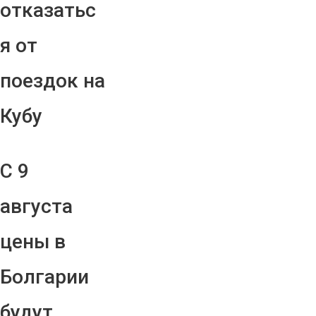
отказатьс
я от
поездок на
Кубу
С 9
августа
цены в
Болгарии
будут