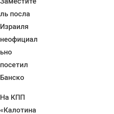
Заместите
ль посла
Израиля
неофициал
ьно
посетил
Банско
На КПП
«Калотина