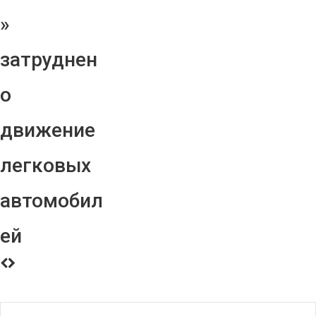
»
затруднен
о
движение
легковых
автомобил
ей