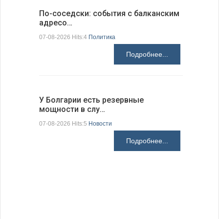
По-соседски: события с балканским
Премьер-
адресо…
телефон
07-08-2026 Hits:4
Политика
Премьер-м
телефонны
Подробнее...
иностранн
Милибэндо
правительс
сотрудниче
У Болгарии есть резервные
07-08-2026 H
мощности в слу…
07-08-2026 Hits:5
Новости
Подробнее...
«60 секу
кратк…
Инициативу
кратких ви
секунд про