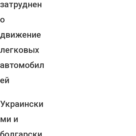
затруднен
о
движение
легковых
автомобил
ей
Украински
ми и
болгарски