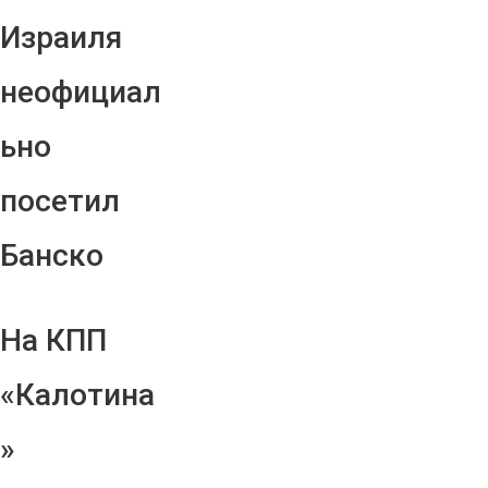
Израиля
неофициал
ьно
посетил
Банско
На КПП
«Калотина
»