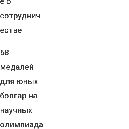
е о
сотруднич
естве
68
медалей
для юных
болгар на
научных
олимпиада