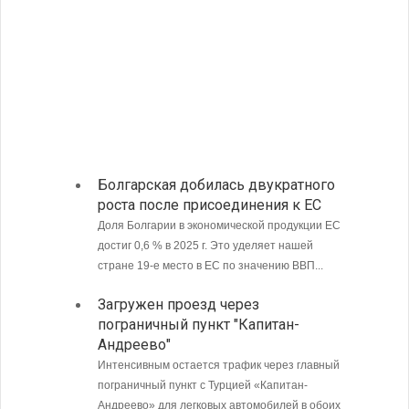
Областной 
Болграде, 
частью ме
07-08-2026 H
Болгарская добилась двукратного
С 9 а
роста после присоединения к ЕС
опове
Доля Болгарии в экономической продукции ЕС
JUDOW
достиг 0,6 % в 2025 г. Это уделяет нашей
прохо
стране 19-е место в ЕС по значению ВВП...
Луис 
Загружен проезд через
гостей
пограничный пункт "Капитан-
Бурга
Андреево"
Интенсивным остается трафик через главный
пограничный пункт с Турцией «Капитан-
Андреево» для легковых автомобилей в обоих