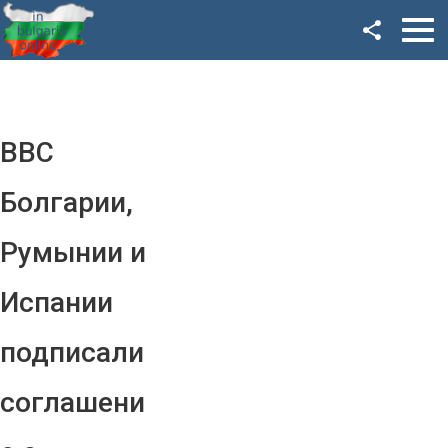
Facebook
Google+
Twitter
ВВС
YouTube
Болгарии,
Instagram
Румынии и
LinkedIn
Испании
VK
подписали
OK
соглашени