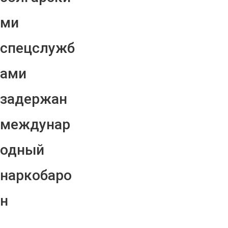
ми
спецслужб
ами
задержан
междунар
одный
наркобаро
н