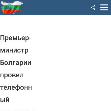
Facebook
Google+
Twitter
Премьер-
YouTube
министр
Instagram
Болгарии
LinkedIn
провел
VK
телефонн
OK
ый