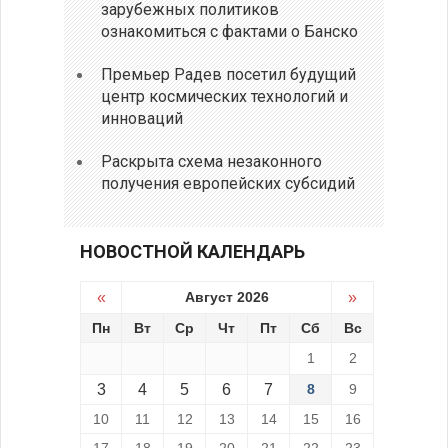
зарубежных политиков
ознакомиться с фактами о Банско
Премьер Радев посетил будущий
центр космических технологий и
инноваций
Раскрыта схема незаконного
получения европейских субсидий
НОВОСТНОЙ КАЛЕНДАРЬ
«
Август 2026
»
Пн
Вт
Ср
Чт
Пт
Сб
Вс
1
2
3
4
5
6
7
8
9
10
11
12
13
14
15
16
17
18
19
20
21
22
23