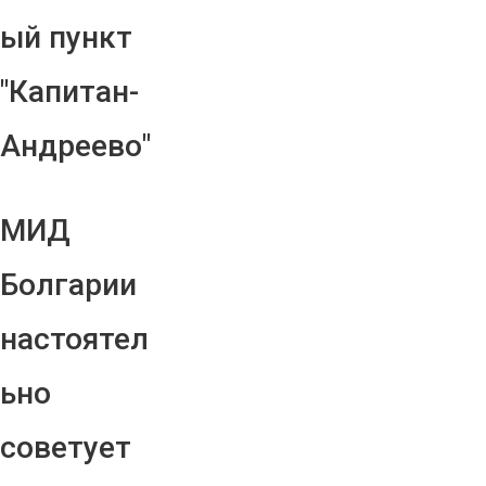
ый пункт
"Капитан-
Андреево"
МИД
Болгарии
настоятел
ьно
советует