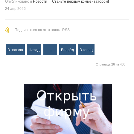
Опубликовано в
Новости
Станьте первым комментатором!
24 апр 2026
Подписаться на этот канал RSS
В начало
Назад
…
Вперёд
В конец
Страница 26 из 488