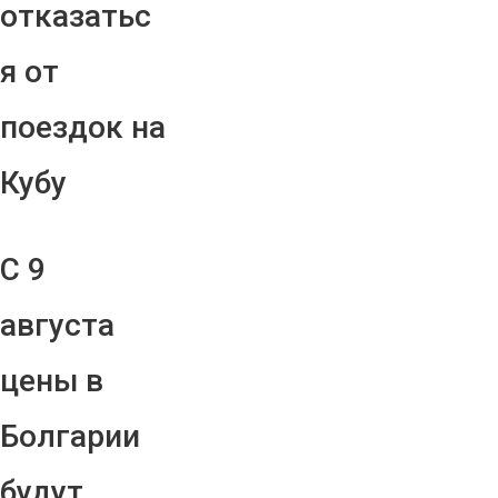
отказатьс
я от
поездок на
Кубу
С 9
августа
цены в
Болгарии
будут