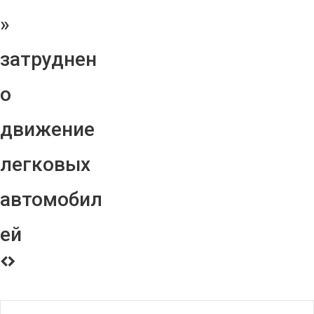
»
затруднен
о
движение
легковых
автомобил
ей