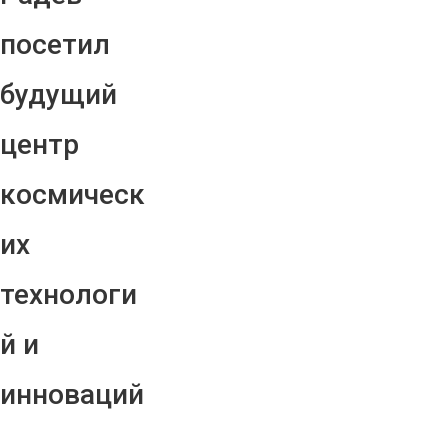
посетил
будущий
центр
космическ
их
технологи
й и
инноваций