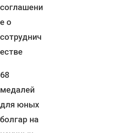
соглашени
е о
сотруднич
естве
68
медалей
для юных
болгар на