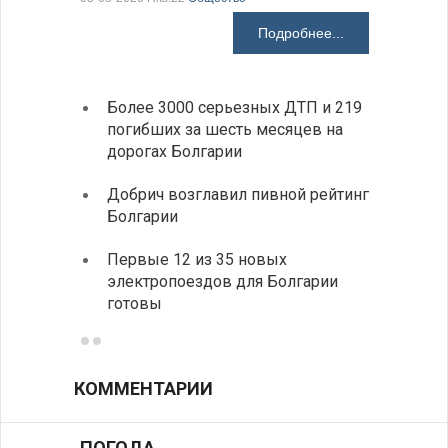
Подробнее...
Более 3000 серьезных ДТП и 219
«Севд
погибших за шесть месяцев на
Болга
дорогах Болгарии
Низки
Добрич возглавил пивной рейтинг
фунда
Болгарии
возле
Первые 12 из 35 новых
Новый
электропоездов для Болгарии
укреп
готовы
болга
КОММЕНТАРИИ
ПОГОДА