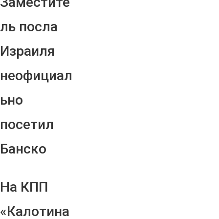
Заместите
ль посла
Израиля
неофициал
ьно
посетил
Банско
На КПП
«Калотина