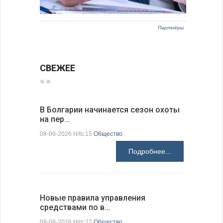
Партнёры
СВЕЖЕЕ
В Болгарии начинается сезон охоты
Горна-Ор
на пер…
предла…
08-08-2026 Hits:15
Общество
08-08-2026 H
Подробнее...
Новые правила управления
Предстоя
средствами по в…
07-08-2026 H
08-08-2026 Hits:22
Общество