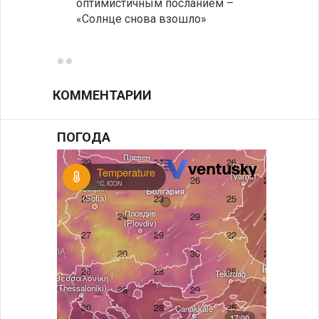
оптимистичным посланием –
Оряхо
«Солнце снова взошло»
предл
музее
КОММЕНТАРИИ
ПОГОДА