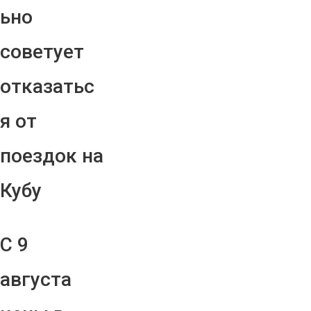
ьно
советует
отказатьс
я от
поездок на
Кубу
С 9
августа