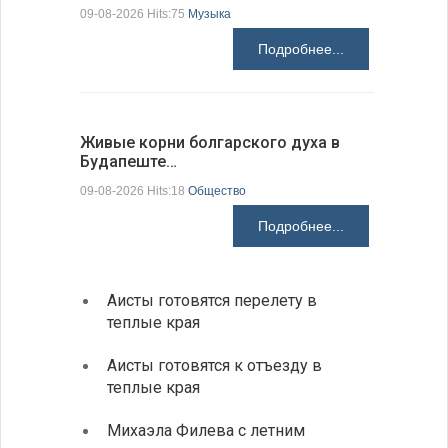
09-08-2026 Hits:75
Музыка
09-08-2026 H
Подробнее...
Живые корни болгарского духа в
Письма в
Будапеште…
09-08-2026 H
09-08-2026 Hits:18
Общество
Подробнее...
Аисты готовятся перелету в
В Бол
теплые края
охоты
Аисты готовятся к отъезду в
Новые
теплые края
средс
Михаэла Филева с летним
Горна