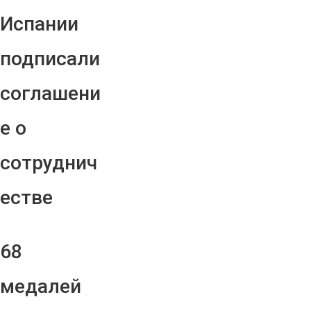
Испании
подписали
соглашени
е о
сотруднич
естве
68
медалей