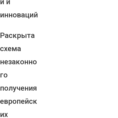
й и
инноваций
Раскрыта
схема
незаконно
го
получения
европейск
их