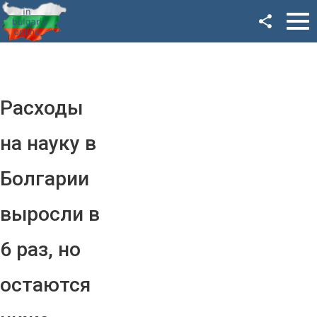
Facebook
Google+
Twitter
Расходы
YouTube
на науку в
Instagram
Болгарии
LinkedIn
выросли в
VK
6 раз, но
OK
остаются