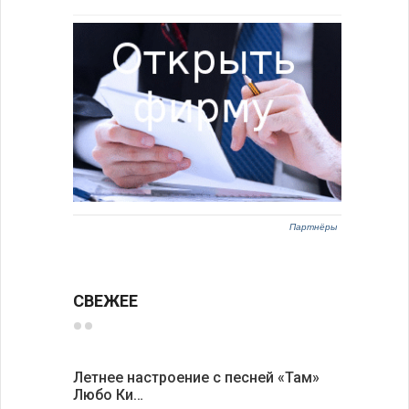
Партнёры
СВЕЖЕЕ
Летнее настроение с песней «Там»
«Забытые
Любо Ки…
через 6…