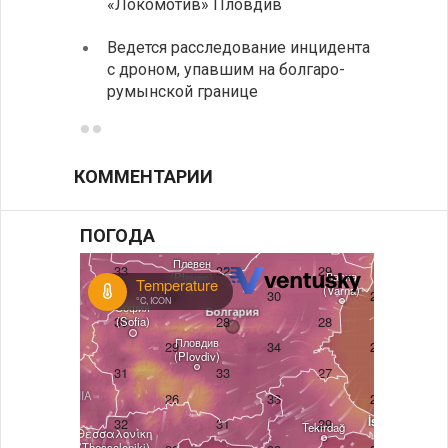
«Локомотив» Пловдив
работ
Ведется расследование инцидента
Викто
с дроном, упавшим на болгаро-
мира 
румынской границе
КОММЕНТАРИИ
ПОГОДА