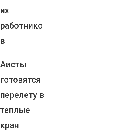
их
работнико
в
Аисты
готовятся
перелету в
теплые
края