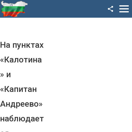
Facebook
Google+
Twitter
На пунктах
YouTube
«Калотина
Instagram
» и
LinkedIn
«Капитан
VK
Андреево»
OK
наблюдает