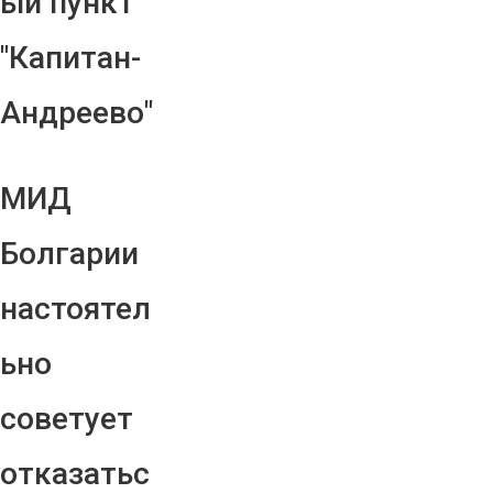
ый пункт
"Капитан-
Андреево"
МИД
Болгарии
настоятел
ьно
советует
отказатьс