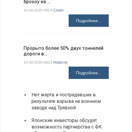
бронзу на …
расслед
10-08-2026 Hits:4
Спорт
10-08-2026 H
Подробнее...
Прорыто более 50% двух тоннелей
Включени
дороги в…
кулинар…
10-08-2026 Hits:5
Новости
10-08-2026 H
Подробнее...
Нет жертв и пострадавших в
На пу
результате взрыва на военном
Андре
заводе над Трявной
интен
Японские инвесторы обсудят
ИРЭ б
возможность партнерства с ФК
нехва