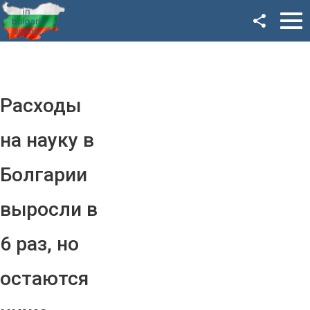
Facebook
Google+
Twitter
Расходы
YouTube
на науку в
Instagram
Болгарии
LinkedIn
выросли в
VK
6 раз, но
OK
остаются