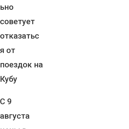
ьно
советует
отказатьс
я от
поездок на
Кубу
С 9
августа