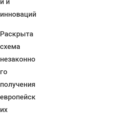
й и
инноваций
Раскрыта
схема
незаконно
го
получения
европейск
их