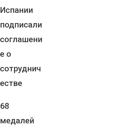
Испании
подписали
соглашени
е о
сотруднич
естве
68
медалей