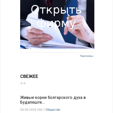
Партнёры
СВЕЖЕЕ
Живые корни болгарского духа в
Письма в
Будапеште…
09-08-2026 H
09-08-2026 Hits:7
Общество