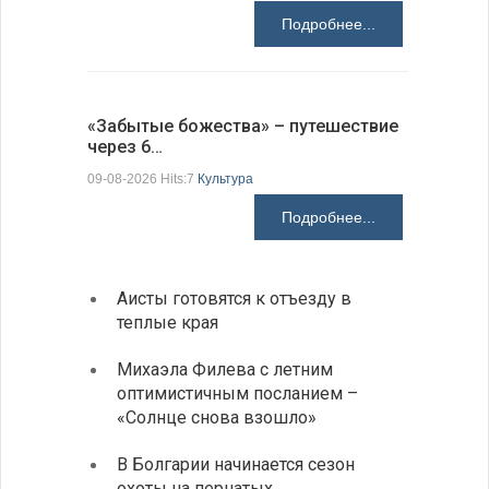
Подробнее...
Аисты го
«Забытые божества» – путешествие
края
через 6…
09-08-2026 H
09-08-2026 Hits:7
Культура
Подробнее...
Аисты готовятся к отъезду в
Новые
теплые края
средс
Михаэла Филева с летним
Горна
оптимистичным посланием –
Оряхо
«Солнце снова взошло»
предл
музее
В Болгарии начинается сезон
охоты на пернатых
Предс