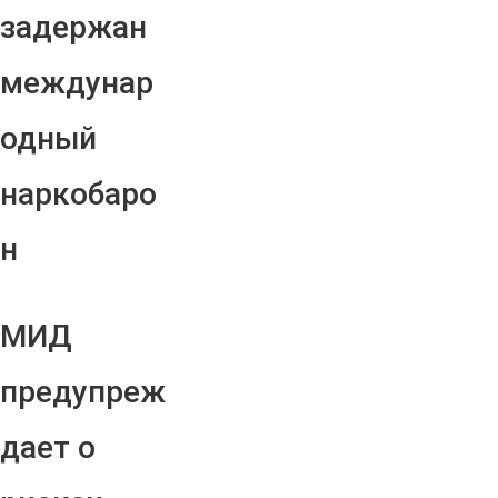
задержан
междунар
одный
наркобаро
н
МИД
предупреж
дает о