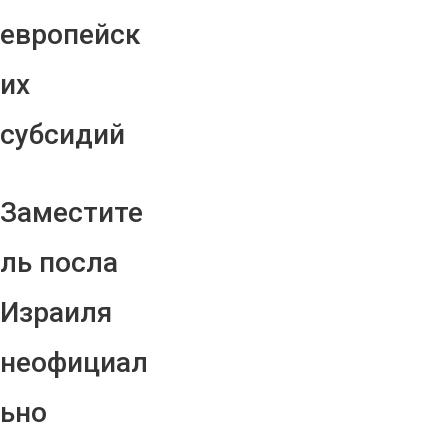
европейск
их
субсидий
Заместите
ль посла
Израиля
неофициал
ьно