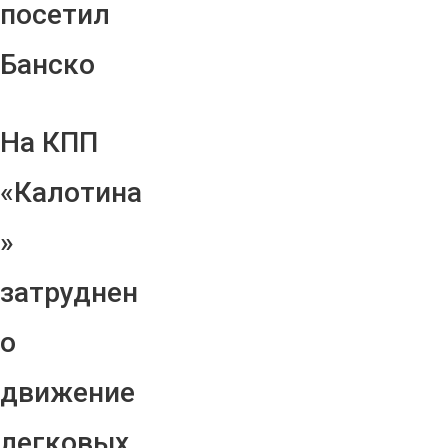
посетил
Банско
На КПП
«Калотина
»
затруднен
о
движение
легковых