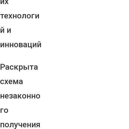
их
технологи
й и
инноваций
Раскрыта
схема
незаконно
го
получения