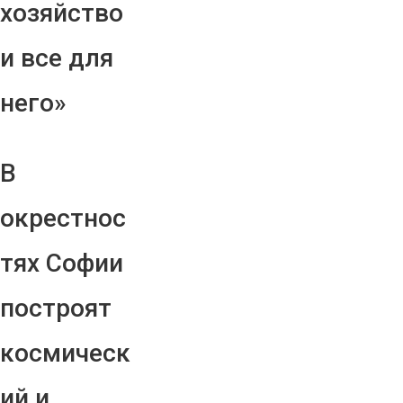
хозяйство
и все для
него»
В
окрестнос
тях Софии
построят
космическ
ий и