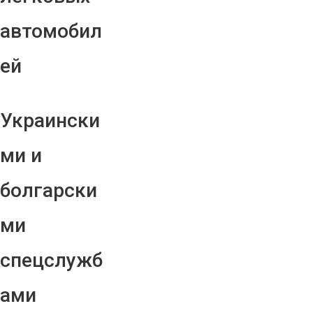
автомобил
ей
Украински
ми и
болгарски
ми
спецслужб
ами