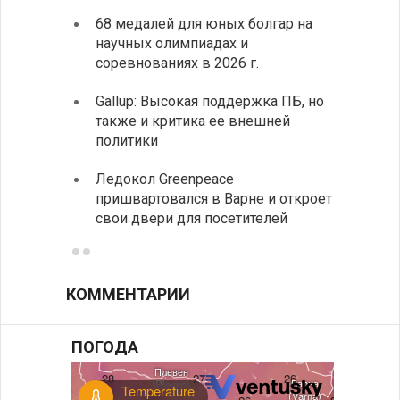
68 медалей для юных болгар на
Премь
научных олимпиадах и
заруб
соревнованиях в 2026 г.
ознак
Gallup: Высокая поддержка ПБ, но
Премь
также и критика ее внешней
центр
политики
иннов
Ледокол Greenpeace
Раскр
пришвартовался в Варне и откроет
получ
свои двери для посетителей
КОММЕНТАРИИ
ПОГОДА