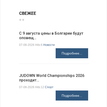
СВЕЖЕЕ
С 9 августа цены в Болгарии будут
Луис Фон
оповещ…
Spic…
07-08-2026 Hits:6
Новости
07-08-2026 H
Подробнее...
JUDOWN World Championships 2026
ВВС Болг
проходит…
подписа
07-08-2026 Hits:12
Спорт
06-08-2026 H
Подробнее...