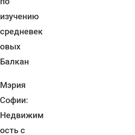
по
изучению
средневек
овых
Балкан
Мэрия
Софии:
Недвижим
ость с