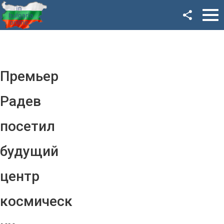
Facebook
Google+
Twitter
Премьер
YouTube
Радев
Instagram
посетил
LinkedIn
будущий
VK
центр
OK
космическ