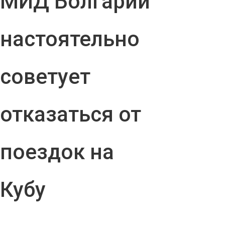
МИД Болгарии
настоятельно
советует
отказаться от
поездок на
Кубу