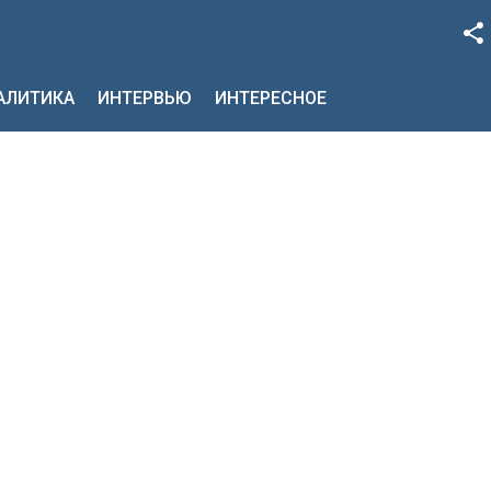
Facebook
НАЛИТИКА
ИНТЕРВЬЮ
ИНТЕРЕСНОЕ
Google+
Twitter
YouTube
Instagram
LinkedIn
VK
OK