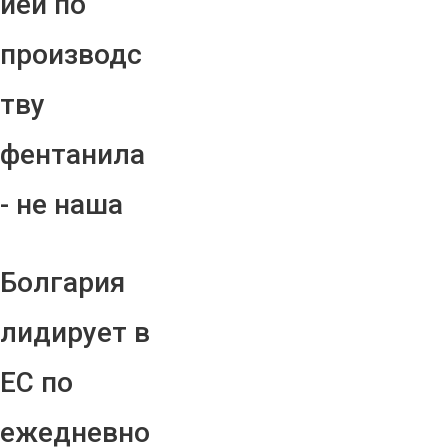
ией по
производс
тву
фентанила
- не наша
Болгария
лидирует в
ЕС по
ежедневно