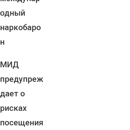
одный
наркобаро
н
МИД
предупреж
дает о
рисках
посещения