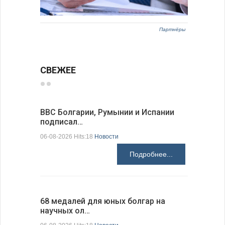
Партнёры
СВЕЖЕЕ
ВВС Болгарии, Румынии и Испании
Gallup: 
подписал…
также и…
06-08-2026 Hits:18
Новости
06-08-2026 H
Подробнее...
68 медалей для юных болгар на
Ледокол 
научных ол…
пришварт