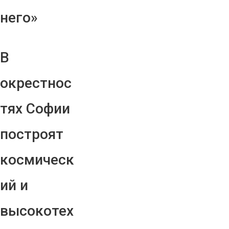
него»
В
окрестнос
тях Софии
построят
космическ
ий и
высокотех