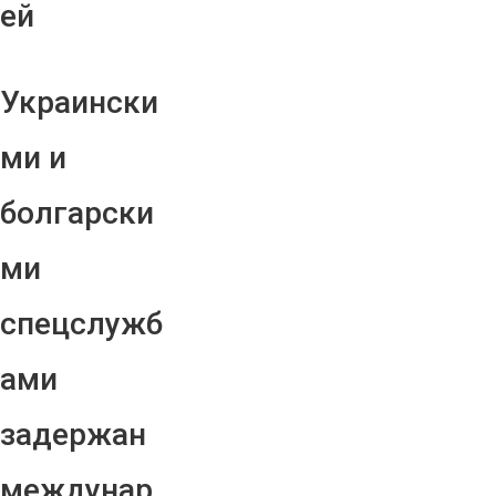
ей
Украински
ми и
болгарски
ми
спецслужб
ами
задержан
междунар