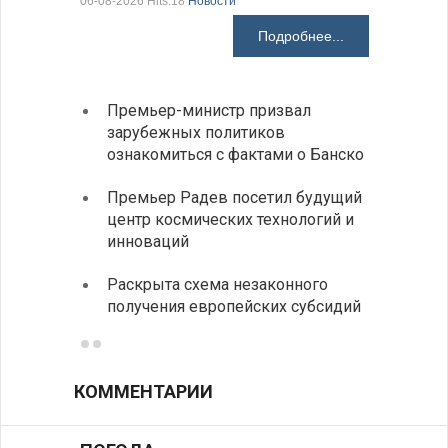
06-08-2026 Hits:18
Новости
06-08-2026 H
Подробнее...
Премьер-министр призвал
Замес
зарубежных политиков
неофи
ознакомиться с фактами о Банско
На КП
Премьер Радев посетил будущий
движе
центр космических технологий и
Украи
инноваций
спецс
Раскрыта схема незаконного
между
получения европейских субсидий
КОММЕНТАРИИ