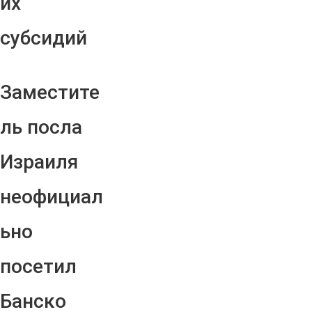
их
субсидий
Заместите
ль посла
Израиля
неофициал
ьно
посетил
Банско