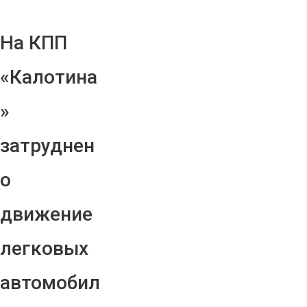
На КПП
«Калотина
»
затруднен
о
движение
легковых
автомобил