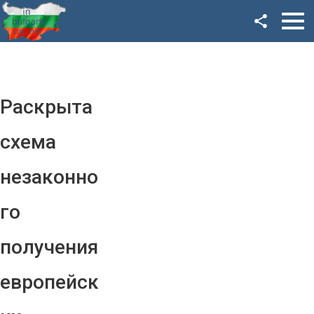
Facebook
Google+
Twitter
Раскрыта
YouTube
схема
Instagram
незаконно
LinkedIn
го
VK
получения
OK
европейск