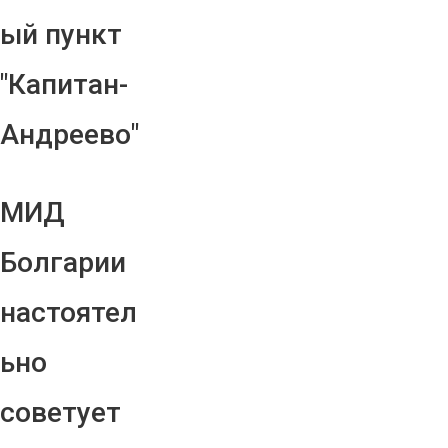
ый пункт
"Капитан-
Андреево"
МИД
Болгарии
настоятел
ьно
советует