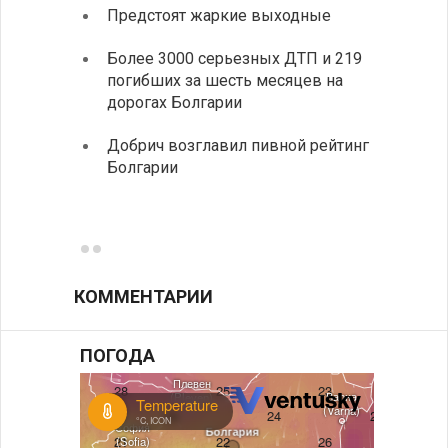
Предстоят жаркие выходные
Первы
элект
Более 3000 серьезных ДТП и 219
готов
погибших за шесть месяцев на
дорогах Болгарии
«Севд
Болга
Добрич возглавил пивной рейтинг
Болгарии
Низки
фунда
возле
КОММЕНТАРИИ
ПОГОДА