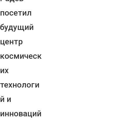
посетил
будущий
центр
космическ
их
технологи
й и
инноваций