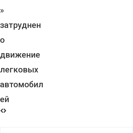
»
затруднен
о
движение
легковых
автомобил
ей