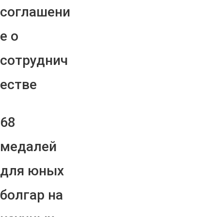
соглашени
е о
сотруднич
естве
68
медалей
для юных
болгар на