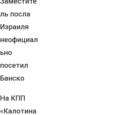
Заместите
ль посла
Израиля
неофициал
ьно
посетил
Банско
На КПП
«Калотина