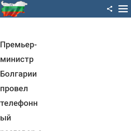
Facebook
Google+
Twitter
Премьер-
YouTube
министр
Instagram
Болгарии
LinkedIn
провел
VK
телефонн
OK
ый