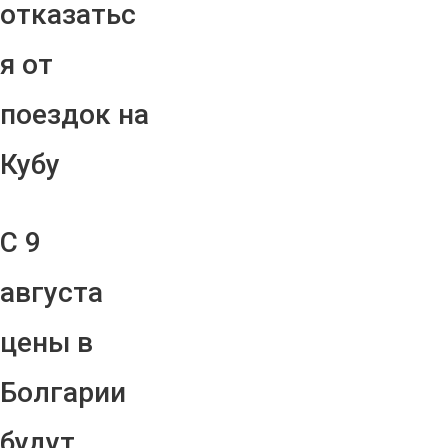
отказатьс
я от
поездок на
Кубу
С 9
августа
цены в
Болгарии
будут