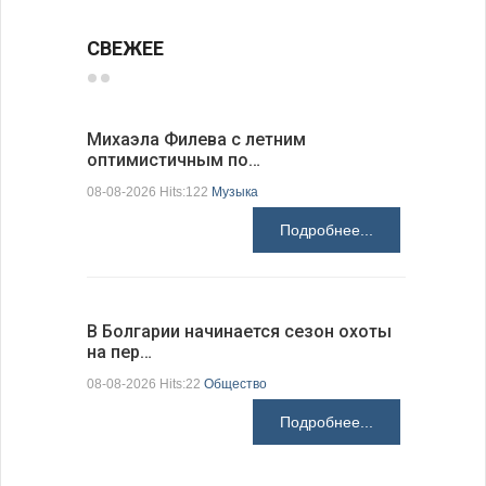
СВЕЖЕЕ
Михаэла Филева с летним
Новые пр
оптимистичным по…
средства
08-08-2026 Hits:122
Музыка
08-08-2026 H
Подробнее...
В Болгарии начинается сезон охоты
Горна-Ор
на пер…
предла…
08-08-2026 Hits:22
Общество
08-08-2026 H
Подробнее...