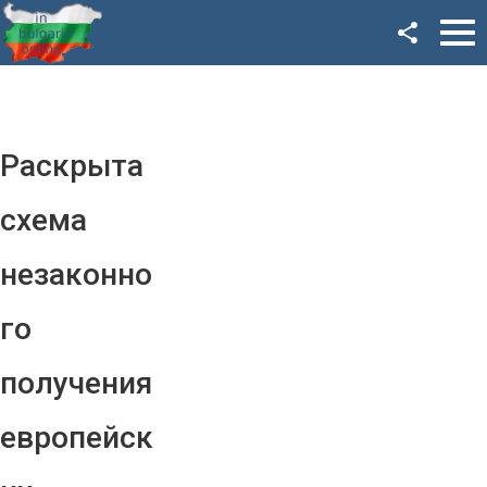
Facebook
Google+
Twitter
Раскрыта
YouTube
схема
Instagram
незаконно
LinkedIn
го
VK
получения
OK
европейск