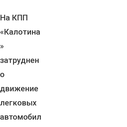
На КПП
«Калотина
»
затруднен
о
движение
легковых
автомобил