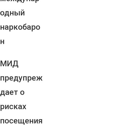
одный
наркобаро
н
МИД
предупреж
дает о
рисках
посещения