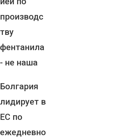
ией по
производс
тву
фентанила
- не наша
Болгария
лидирует в
ЕС по
ежедневно