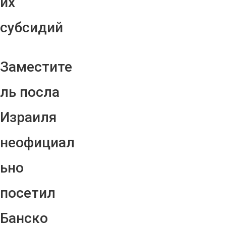
их
субсидий
Заместите
ль посла
Израиля
неофициал
ьно
посетил
Банско