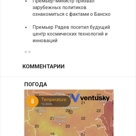
Премьер-министр призвал
неофи
зарубежных политиков
На КП
ознакомиться с фактами о Банско
движе
Премьер Радев посетил будущий
центр космических технологий и
инноваций
КОММЕНТАРИИ
ПОГОДА