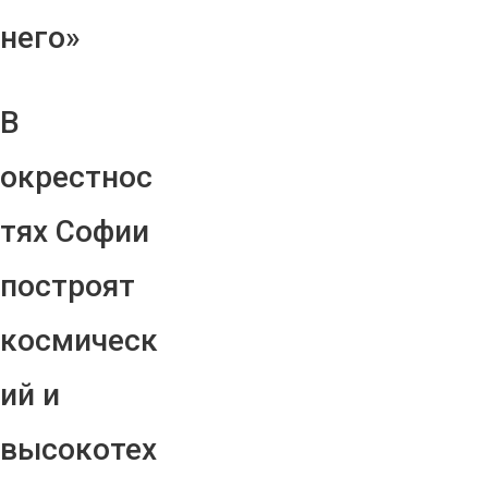
него»
В
окрестнос
тях Софии
построят
космическ
ий и
высокотех