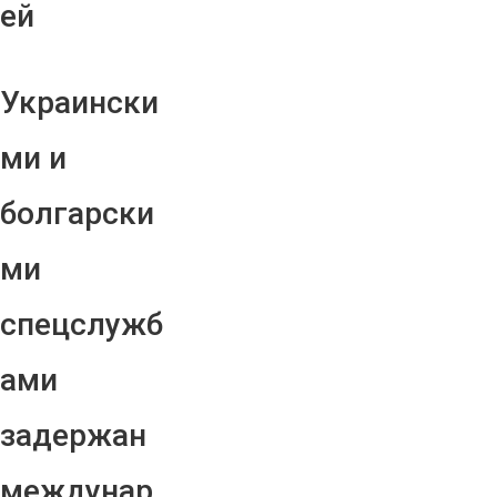
ей
Украински
ми и
болгарски
ми
спецслужб
ами
задержан
междунар