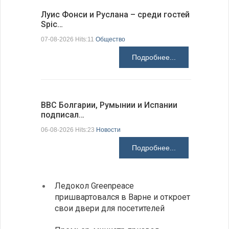
Луис Фонси и Руслана – среди гостей
68 медал
Spic…
научных 
07-08-2026 Hits:11
Общество
06-08-2026 H
Подробнее...
ВВС Болгарии, Румынии и Испании
Gallup: 
подписал…
также и…
06-08-2026 Hits:23
Новости
06-08-2026 H
Подробнее...
Ледокол Greenpeace
Раскр
пришвартовался в Варне и откроет
получ
свои двери для посетителей
Замес