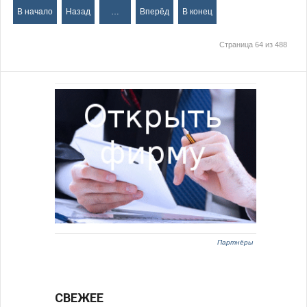
В начало
Назад
…
Вперёд
В конец
Страница 64 из 488
Партнёры
СВЕЖЕЕ