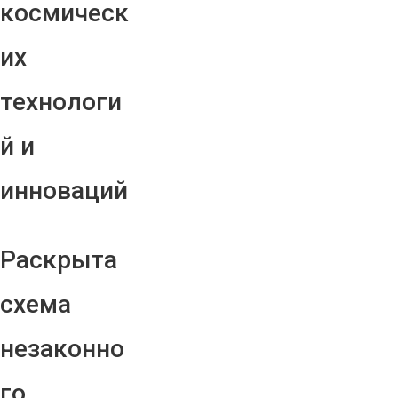
космическ
их
технологи
й и
инноваций
Раскрыта
схема
незаконно
го