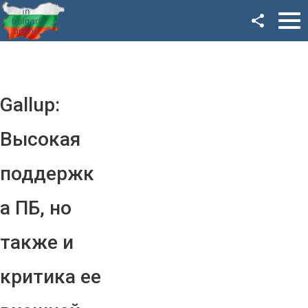
Facebook
Google+
Twitter
Gallup:
YouTube
Высокая
Instagram
поддержк
LinkedIn
а ПБ, но
VK
также и
OK
критика ее