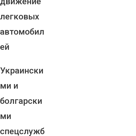
движение
легковых
автомобил
ей
Украински
ми и
болгарски
ми
спецслужб