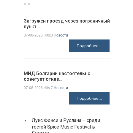
Загружен проезд через пограничный
С 9 авгус
пункт …
оповещ…
07-08-2026 Hits:8
Новости
07-08-2026 H
Подробнее...
МИД Болгарии настоятельно
JUDOWN W
советует отказ…
проходи
07-08-2026 Hits:7
Новости
07-08-2026 H
Подробнее...
Луис Фонси и Руслана – среди
Gallu
гостей Spice Music Festival в
также