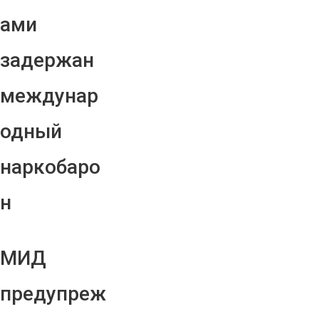
ами
задержан
междунар
одный
наркобаро
н
МИД
предупреж