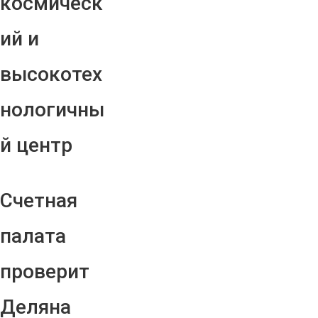
космическ
ий и
высокотех
нологичны
й центр
Счетная
палата
проверит
Деляна