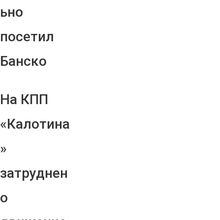
ьно
посетил
Банско
На КПП
«Калотина
»
затруднен
о