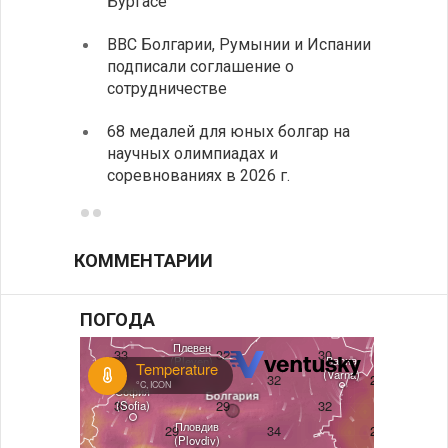
Бургасе
полит
ВВС Болгарии, Румынии и Испании
Ледок
подписали соглашение о
пришв
сотрудничестве
свои 
68 медалей для юных болгар на
Премь
научных олимпиадах и
заруб
соревнованиях в 2026 г.
ознак
КОММЕНТАРИИ
ПОГОДА