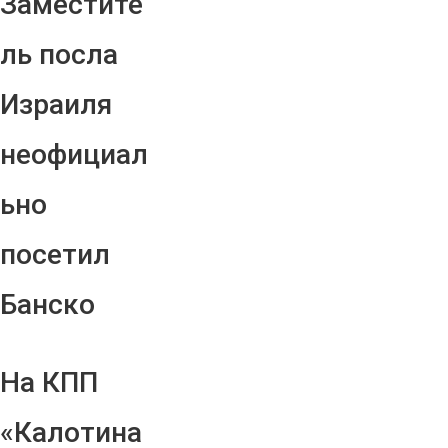
Заместите
ль посла
Израиля
неофициал
ьно
посетил
Банско
На КПП
«Калотина