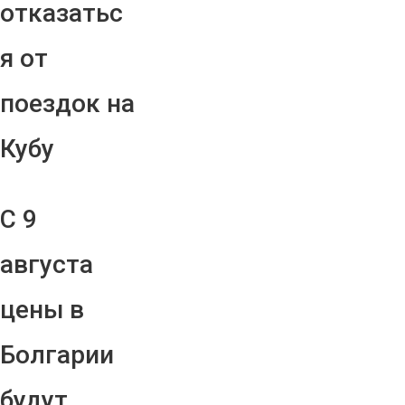
отказатьс
я от
поездок на
Кубу
С 9
августа
цены в
Болгарии
будут