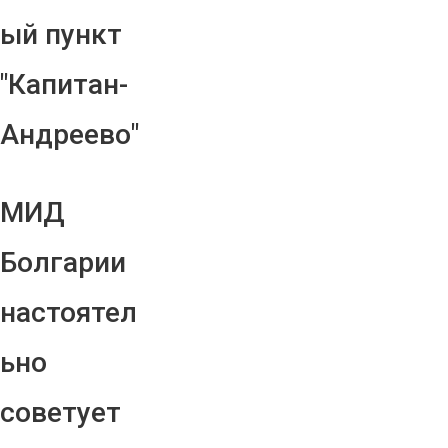
ый пункт
"Капитан-
Андреево"
МИД
Болгарии
настоятел
ьно
советует