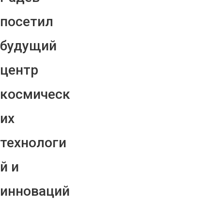
посетил
будущий
центр
космическ
их
технологи
й и
инноваций