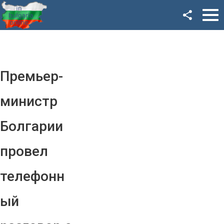
Facebook
Google+
Twitter
Премьер-
YouTube
министр
Instagram
Болгарии
LinkedIn
провел
VK
телефонн
OK
ый