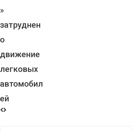
»
затруднен
о
движение
легковых
автомобил
ей