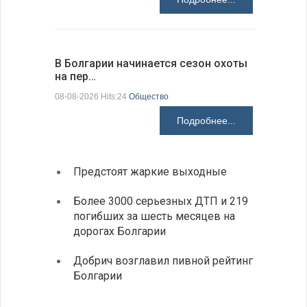
В Болгарии начинается сезон охоты
Горна-Ор
на пер…
предла…
08-08-2026 Hits:24
Общество
08-08-2026 H
Подробнее...
Предстоят жаркие выходные
Первы
элект
Более 3000 серьезных ДТП и 219
готов
погибших за шесть месяцев на
дорогах Болгарии
«Севд
Болга
Добрич возглавил пивной рейтинг
Болгарии
Низки
фунда
возле