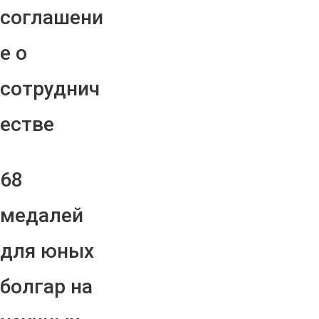
соглашени
е о
сотруднич
естве
68
медалей
для юных
болгар на