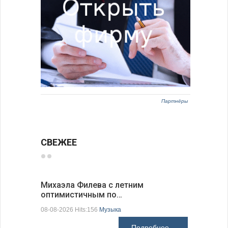
Партнёры
СВЕЖЕЕ
Михаэла Филева с летним
Новые пр
оптимистичным по…
средства
08-08-2026 Hits:156
Музыка
08-08-2026 H
Подробнее...