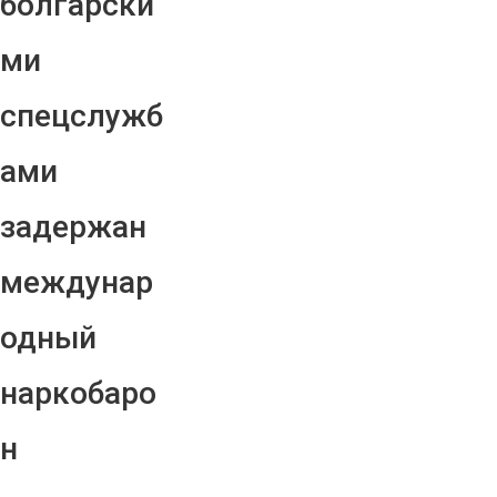
болгарски
ми
спецслужб
ами
задержан
междунар
одный
наркобаро
н