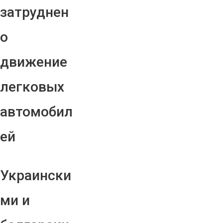
затруднен
о
движение
легковых
автомобил
ей
Украински
ми и