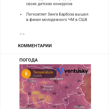
своих детских конкурсов
балка
Легкоатлет Зинга Барбоза вышел
У Бол
в финал молодежного ЧМ в США
мощно
«Козл
КОММЕНТАРИИ
ПОГОДА