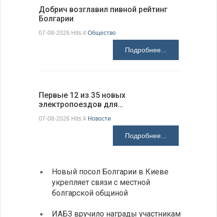
Добрич возглавил пивной рейтинг
«Севдана
Болгарии
Болгарии
07-08-2026 Hits:4
Общество
07-08-2026 H
Подробнее...
Первые 12 из 35 новых
Низкий у
электропоездов для…
фундаме
07-08-2026 Hits:4
Новости
07-08-2026 H
Подробнее...
Новый посол Болгарии в Киеве
Расхо
укрепляет связи с местной
вырос
болгарской общиной
средн
ИАБЗ вручило награды участникам
По-со