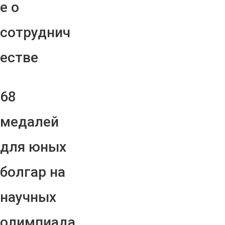
е о
сотруднич
естве
68
медалей
для юных
болгар на
научных
олимпиада