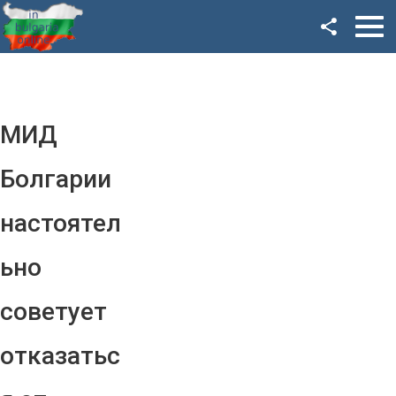
Facebook
Google+
Twitter
МИД
YouTube
Болгарии
Instagram
настоятел
LinkedIn
ьно
VK
советует
OK
отказатьс