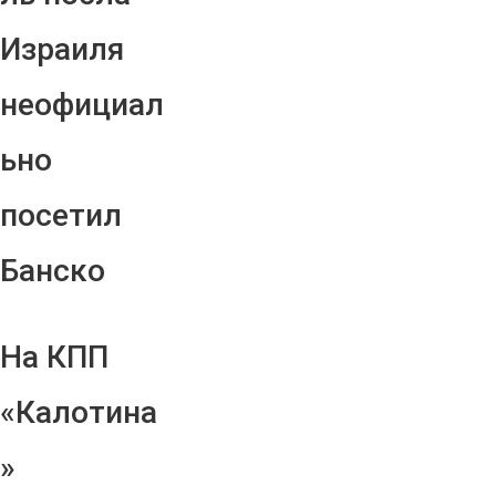
Израиля
неофициал
ьно
посетил
Банско
На КПП
«Калотина
»