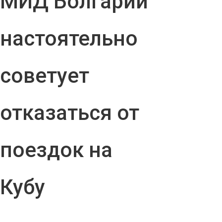
МИД Болгарии
настоятельно
советует
отказаться от
поездок на
Кубу