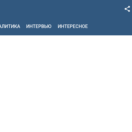
Facebook
НАЛИТИКА
ИНТЕРВЬЮ
ИНТЕРЕСНОЕ
Google+
Twitter
YouTube
Instagram
LinkedIn
VK
OK