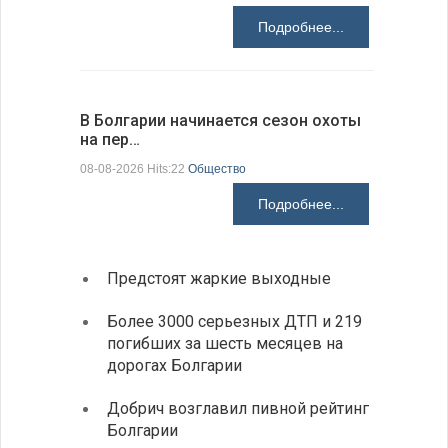
Подробнее...
В Болгарии начинается сезон охоты
Горна-Ор
на пер…
предла…
08-08-2026 Hits:22
Общество
08-08-2026 H
Подробнее...
Предстоят жаркие выходные
Первы
элект
Более 3000 серьезных ДТП и 219
готов
погибших за шесть месяцев на
дорогах Болгарии
«Севд
Болга
Добрич возглавил пивной рейтинг
Болгарии
Низки