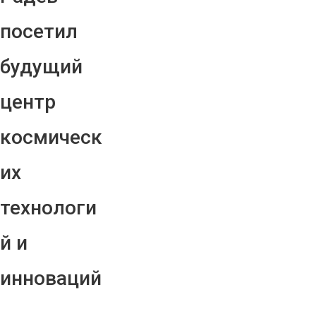
посетил
будущий
центр
космическ
их
технологи
й и
инноваций