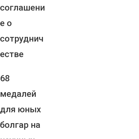
соглашени
е о
сотруднич
естве
68
медалей
для юных
болгар на