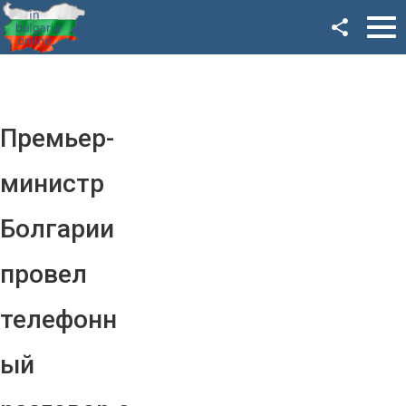
Facebook
Google+
Twitter
Премьер-
YouTube
министр
Instagram
Болгарии
LinkedIn
провел
VK
телефонн
OK
ый