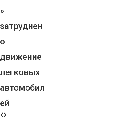
»
затруднен
о
движение
легковых
автомобил
ей