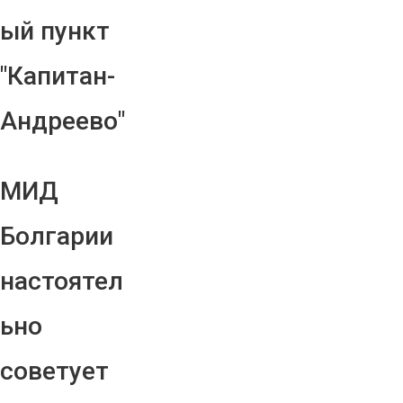
ый пункт
"Капитан-
Андреево"
МИД
Болгарии
настоятел
ьно
советует