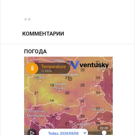
фунда
возле
КОММЕНТАРИИ
ПОГОДА