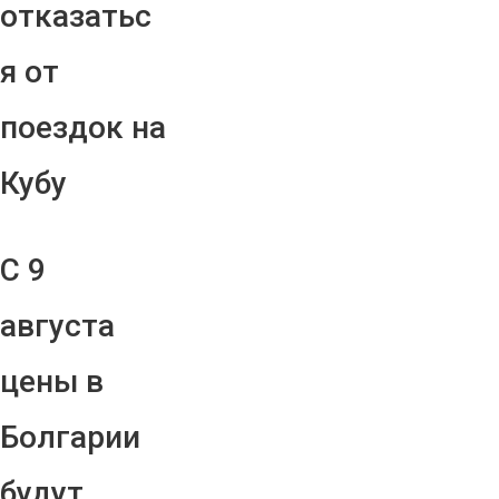
отказатьс
я от
поездок на
Кубу
С 9
августа
цены в
Болгарии
будут