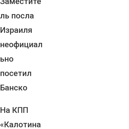
Заместите
ль посла
Израиля
неофициал
ьно
посетил
Банско
На КПП
«Калотина