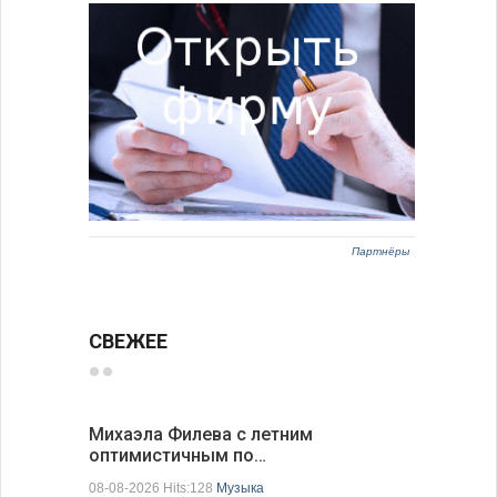
Партнёры
СВЕЖЕЕ
Михаэла Филева с летним
Новые пр
оптимистичным по…
средства
08-08-2026 Hits:128
Музыка
08-08-2026 H