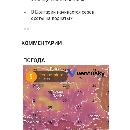
музее
В Болгарии начинается сезон
охоты на пернатых
Предс
КОММЕНТАРИИ
ПОГОДА