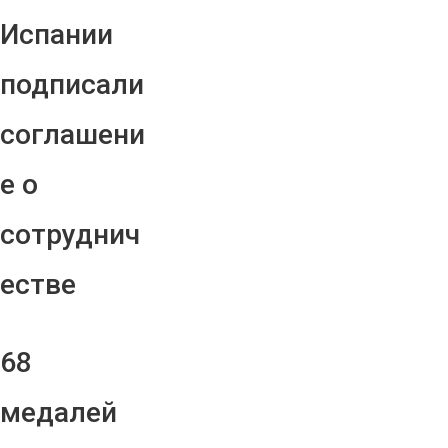
Испании
подписали
соглашени
е о
сотруднич
естве
68
медалей