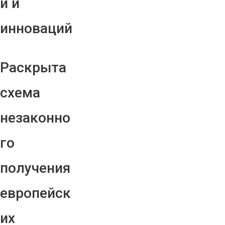
й и
инноваций
Раскрыта
схема
незаконно
го
получения
европейск
их