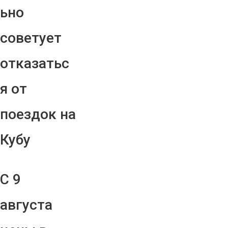
ьно
советует
отказатьс
я от
поездок на
Кубу
С 9
августа