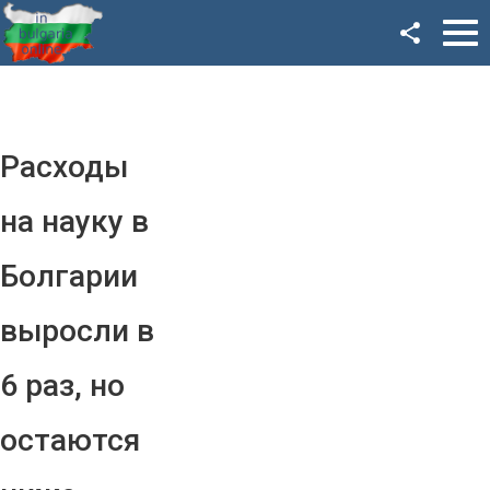
Facebook
Google+
Twitter
Расходы
YouTube
на науку в
Instagram
Болгарии
LinkedIn
выросли в
VK
6 раз, но
OK
остаются