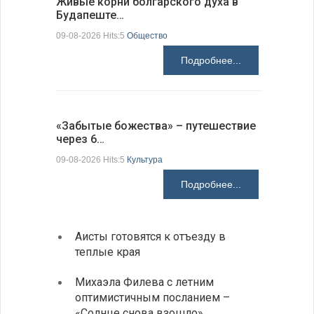
Живые корни болгарского духа в
Письма в
Будапеште…
09-08-2026 H
09-08-2026 Hits:5
Общество
Подробнее...
Аисты го
«Забытые божества» – путешествие
края
через 6…
09-08-2026 H
09-08-2026 Hits:5
Культура
Подробнее...
Аисты готовятся к отъезду в
Новые
теплые края
средс
Михаэла Филева с летним
Горна
оптимистичным посланием –
Оряхо
«Солнце снова взошло»
предл