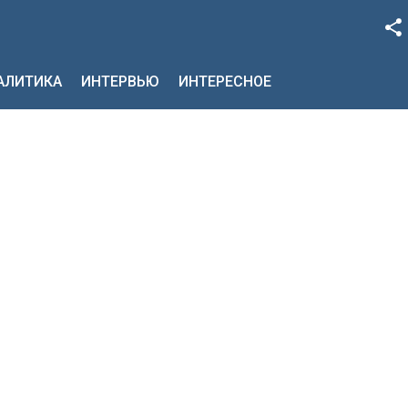
Facebook
НАЛИТИКА
ИНТЕРВЬЮ
ИНТЕРЕСНОЕ
Google+
Twitter
YouTube
Instagram
LinkedIn
VK
OK