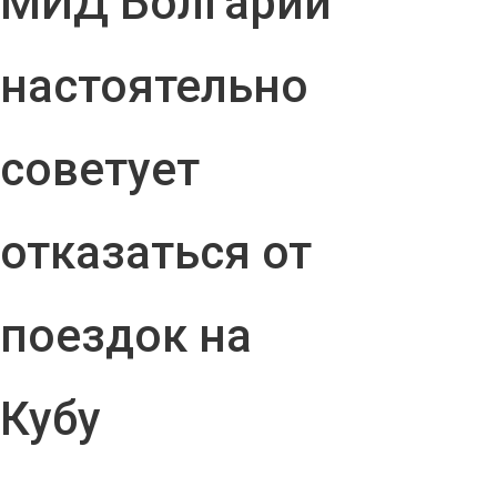
МИД Болгарии
настоятельно
советует
отказаться от
поездок на
Кубу