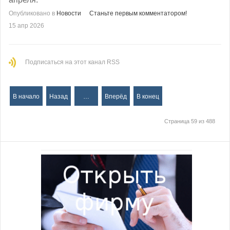
Опубликовано в
Новости
Станьте первым комментатором!
15 апр 2026
Подписаться на этот канал RSS
В начало
Назад
…
Вперёд
В конец
Страница 59 из 488