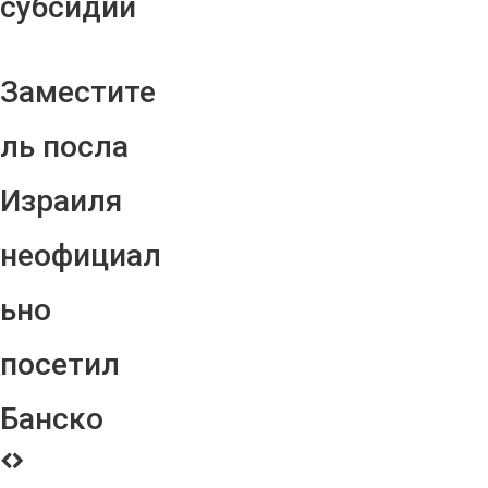
субсидий
Заместите
ль посла
Израиля
неофициал
ьно
посетил
Банско