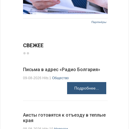
Партнёры
СВЕЖЕЕ
Письма в адрес «Радио Болгария»
Михаэла 
оптимис
09-08-2026 Hits:1
Общество
08-08-2026 H
Подробнее...
Аисты готовятся к отъезду в теплые
края
В Болгар
на пер…