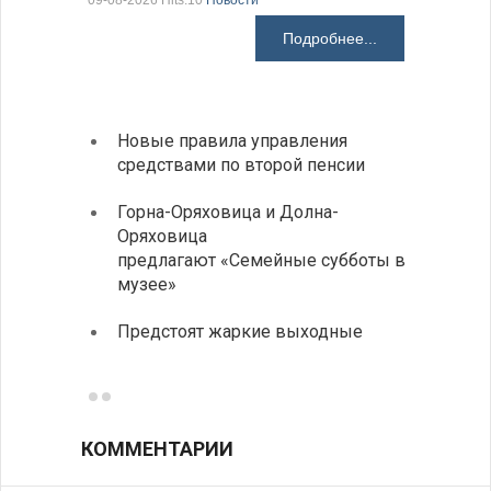
09-08-2026 Hits:10
Новости
08-08-2026 H
Подробнее...
Новые правила управления
Более
средствами по второй пенсии
погиб
дорог
Горна-Оряховица и Долна-
Оряховица
Добри
предлагают «Семейные субботы в
Болга
музее»
Первы
Предстоят жаркие выходные
элект
готов
КОММЕНТАРИИ