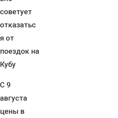
советует
отказатьс
я от
поездок на
Кубу
С 9
августа
цены в