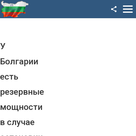
Facebook
Google+
Twitter
У
YouTube
Болгарии
Instagram
есть
LinkedIn
резервные
VK
мощности
OK
в случае