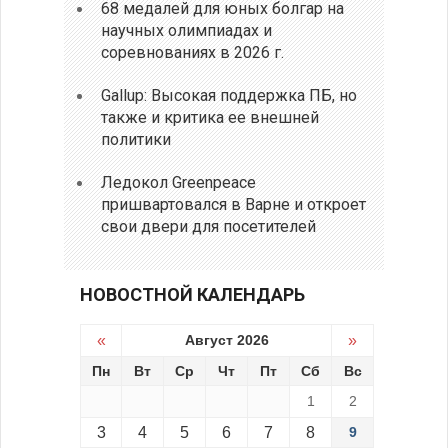
68 медалей для юных болгар на
научных олимпиадах и
соревнованиях в 2026 г.
Gallup: Высокая поддержка ПБ, но
также и критика ее внешней
политики
Ледокол Greenpeace
пришвартовался в Варне и откроет
свои двери для посетителей
НОВОСТНОЙ КАЛЕНДАРЬ
«
Август 2026
»
Пн
Вт
Ср
Чт
Пт
Сб
Вс
1
2
3
4
5
6
7
8
9