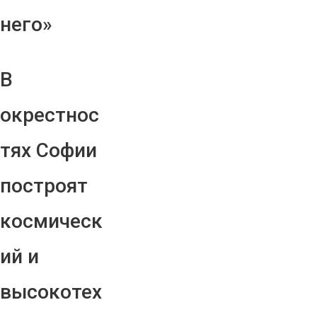
него»
В
окрестнос
тях Софии
построят
космическ
ий и
высокотех