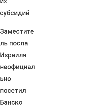
их
субсидий
Заместите
ль посла
Израиля
неофициал
ьно
посетил
Банско