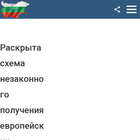
Facebook
Google+
Twitter
Раскрыта
YouTube
схема
Instagram
незаконно
LinkedIn
го
VK
получения
OK
европейск