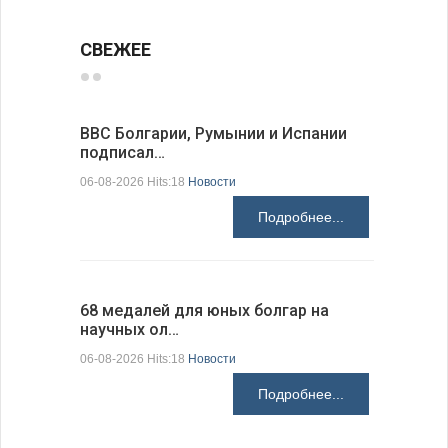
СВЕЖЕЕ
ВВС Болгарии, Румынии и Испании
Gallup: 
подписал…
также и…
06-08-2026 Hits:18
Новости
06-08-2026 H
Подробнее...
68 медалей для юных болгар на
Ледокол 
научных ол…
пришварт
06-08-2026 Hits:18
Новости
06-08-2026 H
Подробнее...