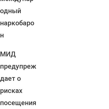
одный
наркобаро
н
МИД
предупреж
дает о
рисках
посещения