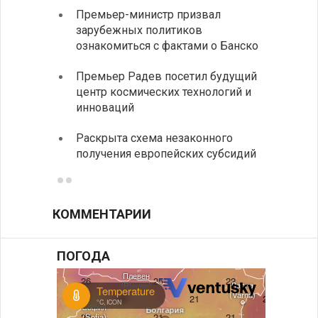
Премьер-министр призвал
Замес
зарубежных политиков
неофи
ознакомиться с фактами о Банско
На КП
Премьер Радев посетил будущий
движе
центр космических технологий и
Украи
инноваций
спецс
Раскрыта схема незаконного
между
получения европейских субсидий
КОММЕНТАРИИ
ПОГОДА