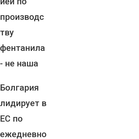
ией по
производс
тву
фентанила
- не наша
Болгария
лидирует в
ЕС по
ежедневно