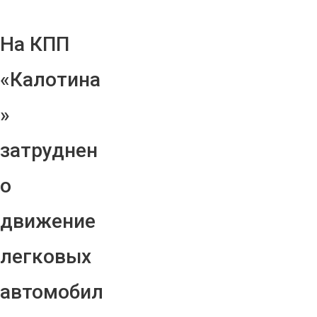
На КПП
«Калотина
»
затруднен
о
движение
легковых
автомобил