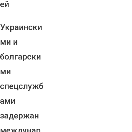
ей
Украински
ми и
болгарски
ми
спецслужб
ами
задержан
междунар