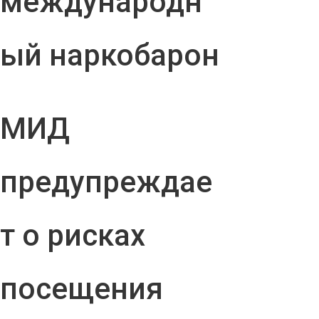
международн
ый наркобарон
МИД
предупреждае
т о рисках
посещения