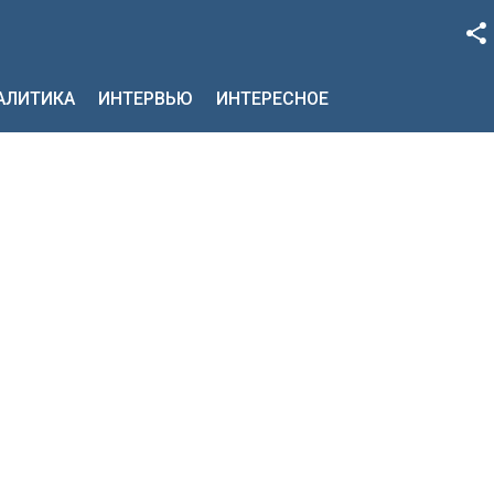
Facebook
НАЛИТИКА
ИНТЕРВЬЮ
ИНТЕРЕСНОЕ
Google+
Twitter
YouTube
Instagram
LinkedIn
VK
OK