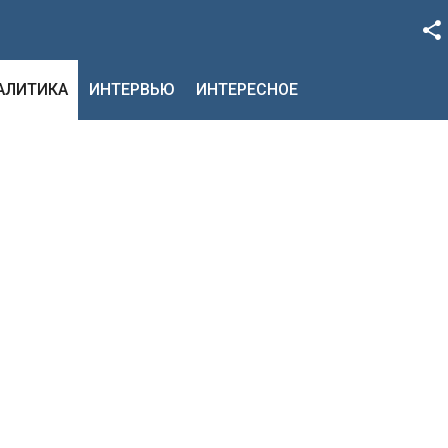
Facebook
НАЛИТИКА
ИНТЕРВЬЮ
ИНТЕРЕСНОЕ
Google+
Twitter
YouTube
Instagram
LinkedIn
VK
OK