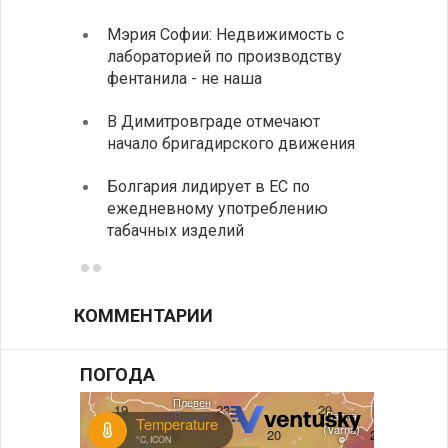
Мэрия Софии: Недвижимость с
София
лабораторией по производству
все ф
фентанила - не наша
Минис
В Димитровграде отмечают
об ул
начало бригадирского движения
в июл
Болгария лидирует в ЕС по
Начин
ежедневному употреблению
комп
табачных изделий
КОММЕНТАРИИ
ПОГОДА