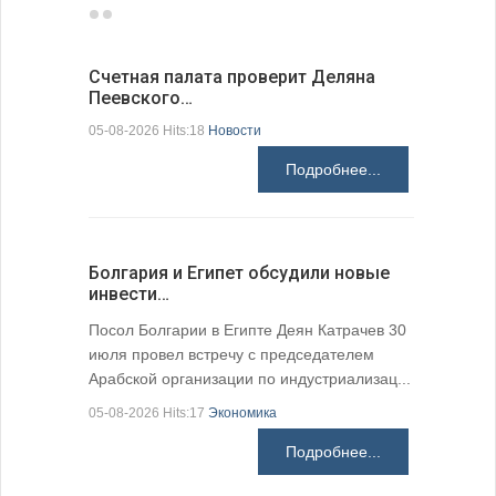
Счетная палата проверит Деляна
В Болгар
Пеевского…
по из…
05-08-2026 Hits:18
Новости
05-08-2026 H
Подробнее...
Болгария и Египет обсудили новые
К 205-ле
инвести…
поэтичес
05-08-2026 H
Посол Болгарии в Египте Деян Катрачев 30
июля провел встречу с председателем
Арабской организации по индустриализац...
05-08-2026 Hits:17
Экономика
Подробнее...