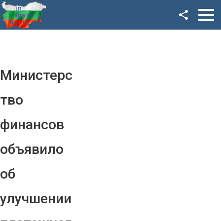
Facebook
Google+
Twitter
Министерс
YouTube
тво
Instagram
финансов
LinkedIn
объявило
VK
об
OK
улучшении