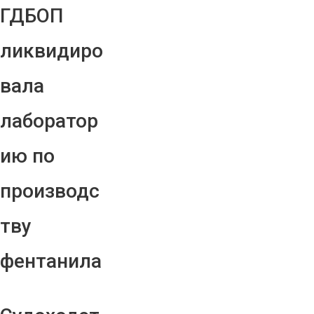
ГДБОП
ликвидиро
вала
лаборатор
ию по
производс
тву
фентанила