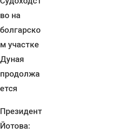
Судоходст
во на
болгарско
м участке
Дуная
продолжа
ется
Президент
Йотова: