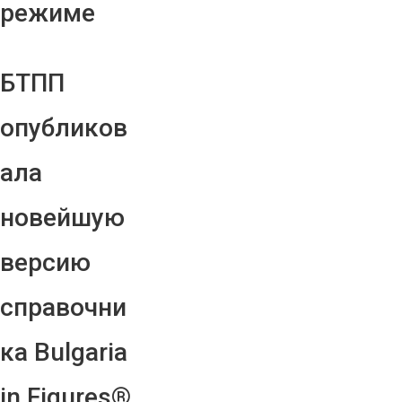
режиме
БТПП
опубликов
ала
новейшую
версию
справочни
ка Bulgaria
in Figures®