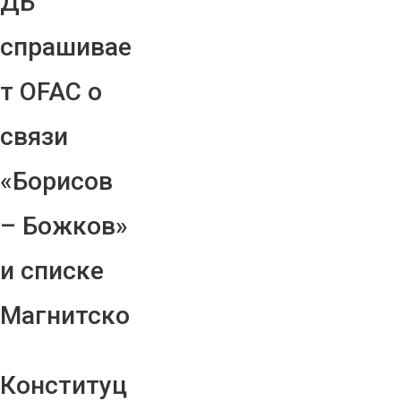
ДБ
спрашивае
т OFAC о
связи
«Борисов
– Божков»
и списке
Магнитско
Конституц