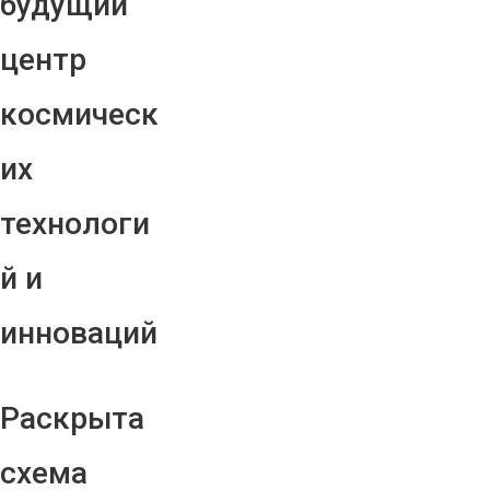
будущий
центр
космическ
их
технологи
й и
инноваций
Раскрыта
схема