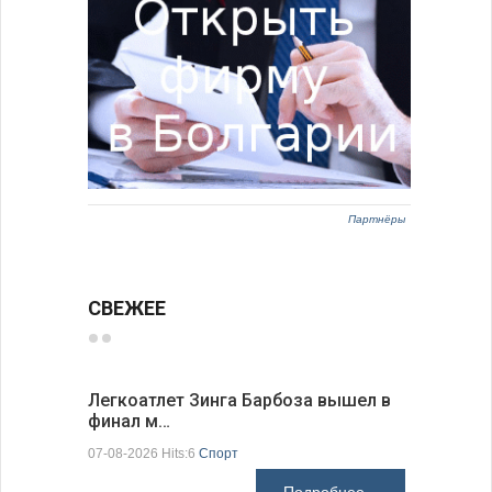
Партнёры
СВЕЖЕЕ
Легкоатлет Зинга Барбоза вышел в
По-сосед
финал м…
адресо…
07-08-2026 Hits:6
Спорт
07-08-2026 H