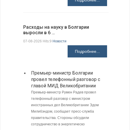
Подробнее...
Расходы на науку в Болгарии
У Болгар
выросли в 6 …
мощности
07-08-2026 Hits:9
Новости
07-08-2026 H
Подробнее...
Премьер-министр Болгарии
Загру
провел телефонный разговор с
погра
главой МИД Великобритании
Андре
Премьер-министр Румен Радев провел
Интенси
телефонный разговор с министром
пограни
иностранных дел Великобритании Эдом
Андреев
Милибэндом, сообщает пресс-служба
направл
правительства. Стороны обсудили
полиции
сотрудничество в энергетическо