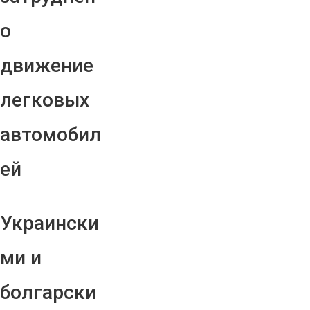
о
движение
легковых
автомобил
ей
Украински
ми и
болгарски