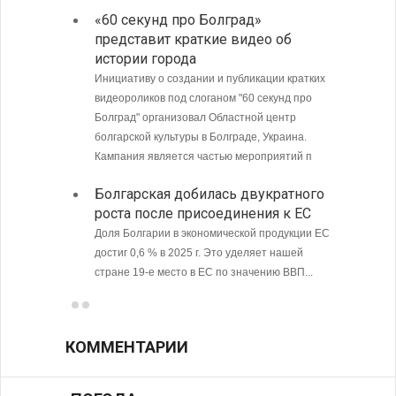
МИД Б
«60 секунд про Болград»
совет
представит краткие видео об
Кубу
истории города
Министе
Инициативу о создании и публикации кратких
Болгари
видеороликов под слоганом "60 секунд про
предпри
Болград" организовал Областной центр
в том ч
болгарской культуры в Болграде, Украина.
ситуаци
Кампания является частью мероприятий п
С 9 а
Болгарская добилась двукратного
опове
роста после присоединения к ЕС
Доля Болгарии в экономической продукции ЕС
достиг 0,6 % в 2025 г. Это уделяет нашей
стране 19-е место в ЕС по значению ВВП...
КОММЕНТАРИИ