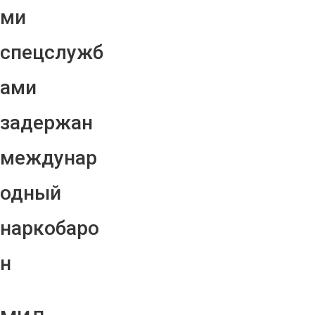
ми
спецслужб
ами
задержан
междунар
одный
наркобаро
н