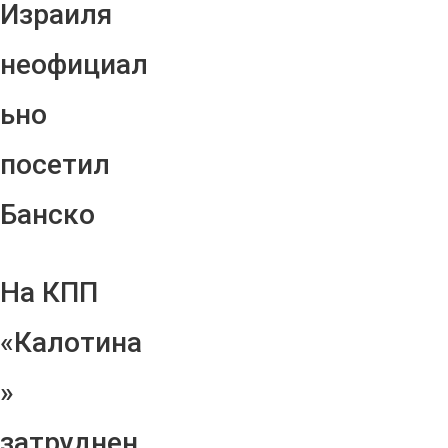
Израиля
неофициал
ьно
посетил
Банско
На КПП
«Калотина
»
затруднен