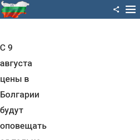
Facebook
Google+
Twitter
С 9
YouTube
августа
Instagram
цены в
LinkedIn
Болгарии
VK
будут
OK
оповещать