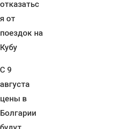
отказатьс
я от
поездок на
Кубу
С 9
августа
цены в
Болгарии
будут