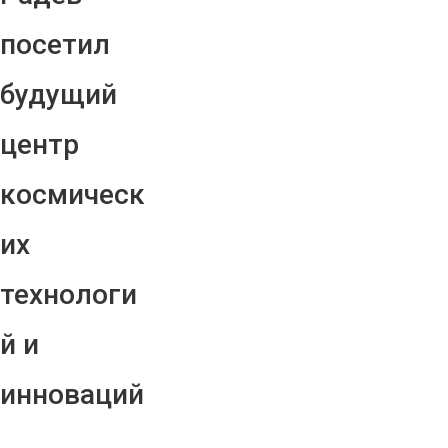
посетил
будущий
центр
космическ
их
технологи
й и
инноваций