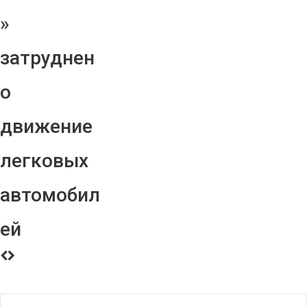
»
затруднен
о
движение
легковых
автомобил
ей