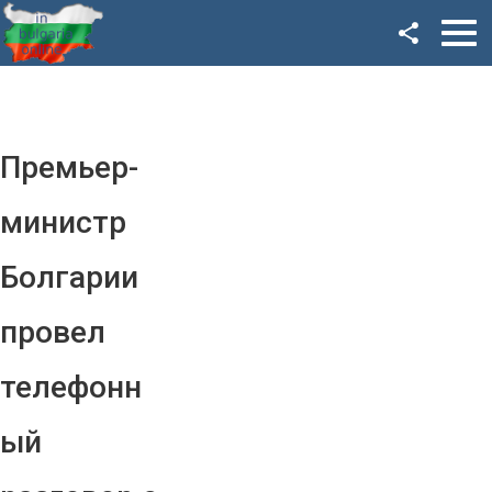
Facebook
Google+
Twitter
Премьер-
YouTube
министр
Instagram
Болгарии
LinkedIn
провел
VK
телефонн
OK
ый