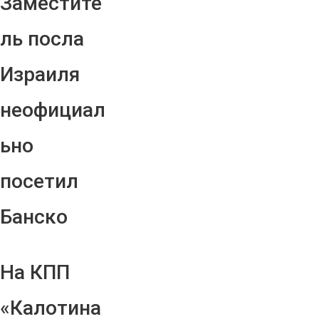
Заместите
ль посла
Израиля
неофициал
ьно
посетил
Банско
На КПП
«Калотина