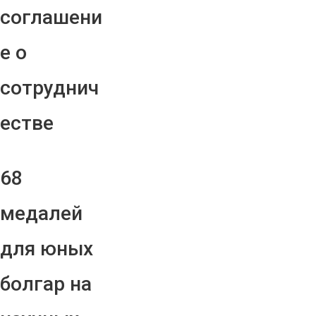
соглашени
е о
сотруднич
естве
68
медалей
для юных
болгар на