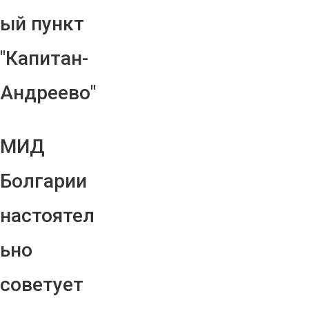
ый пункт
"Капитан-
Андреево"
МИД
Болгарии
настоятел
ьно
советует