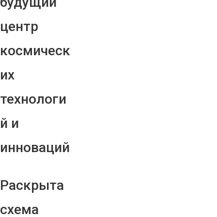
будущий
центр
космическ
их
технологи
й и
инноваций
Раскрыта
схема