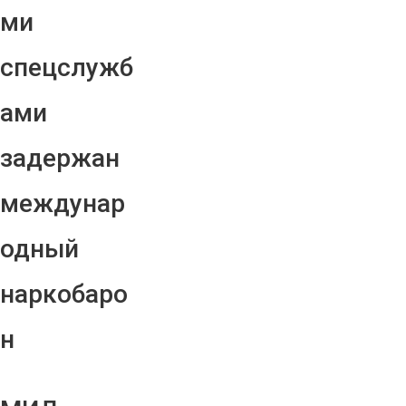
ми
спецслужб
ами
задержан
междунар
одный
наркобаро
н