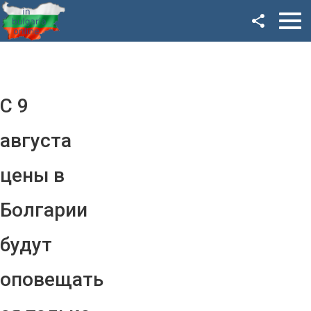
Facebook
Google+
Twitter
С 9
YouTube
августа
Instagram
цены в
LinkedIn
Болгарии
VK
будут
OK
оповещать