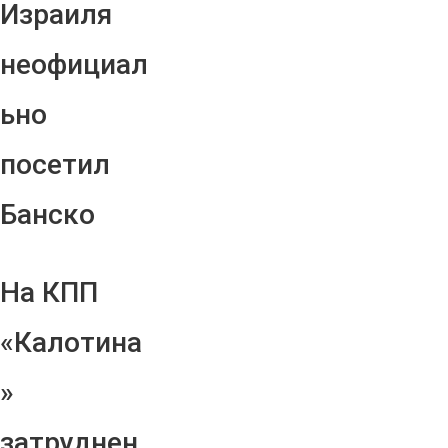
Израиля
неофициал
ьно
посетил
Банско
На КПП
«Калотина
»
затруднен