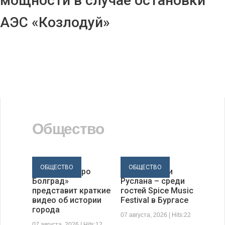
мощности в случае остановки
АЭС «Козлодуй»
Общество
ОБЩЕСТВО
ОБЩЕСТВО
«60 секунд про
Луис Фонси и
Болград»
Руслана – среди
представит краткие
гостей Spice Music
видео об истории
Festival в Бургасе
города
07 августа, 2026 | Hits:22
07 августа, 2026 | Hits:12