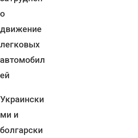
о
движение
легковых
автомобил
ей
Украински
ми и
болгарски