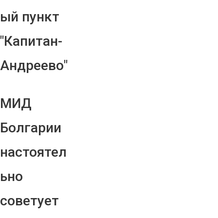
ый пункт
"Капитан-
Андреево"
МИД
Болгарии
настоятел
ьно
советует