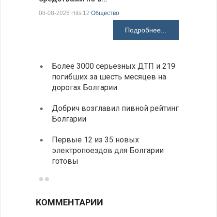
07-08-2026 H
08-08-2026 Hits:12
Общество
Подробнее...
Более 3000 серьезных ДТП и 219
«Севд
погибших за шесть месяцев на
Болга
дорогах Болгарии
Низки
Добрич возглавил пивной рейтинг
фунда
Болгарии
возле
Первые 12 из 35 новых
Новый
электропоездов для Болгарии
укреп
готовы
болга
КОММЕНТАРИИ