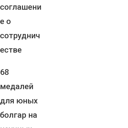
соглашени
е о
сотруднич
естве
68
медалей
для юных
болгар на