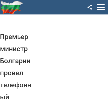
Facebook
Google+
Twitter
Премьер-
YouTube
министр
Instagram
Болгарии
LinkedIn
провел
VK
телефонн
OK
ый