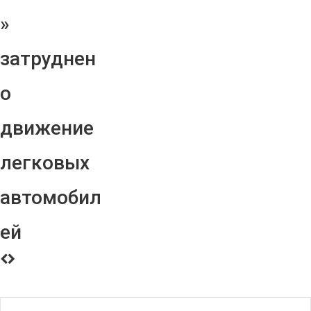
»
затруднен
о
движение
легковых
автомобил
ей