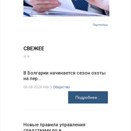
Партнёры
СВЕЖЕЕ
В Болгарии начинается сезон охоты
Горна-Ор
на пер…
предла…
08-08-2026 Hits:5
Общество
08-08-2026 H
Подробнее...
Новые правила управления
Предстоя
средствами по в…