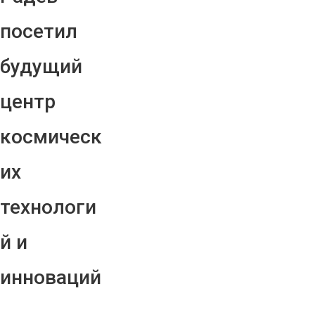
посетил
будущий
центр
космическ
их
технологи
й и
инноваций