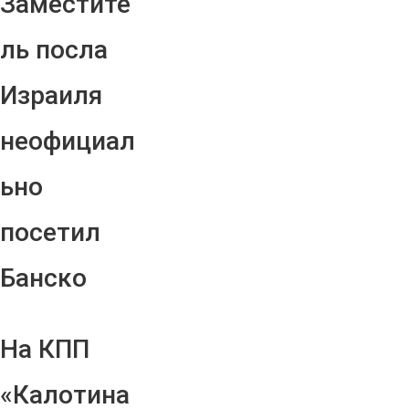
Заместите
ль посла
Израиля
неофициал
ьно
посетил
Банско
На КПП
«Калотина