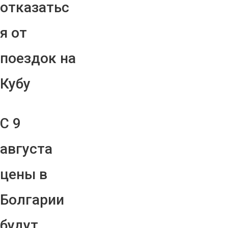
отказатьс
я от
поездок на
Кубу
С 9
августа
цены в
Болгарии
будут