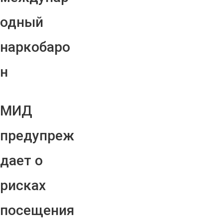
одный
наркобаро
н
МИД
предупреж
дает о
рисках
посещения