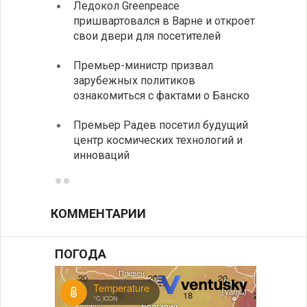
Ледокол Greenpeace
Раскр
пришвартовался в Варне и откроет
получ
свои двери для посетителей
Замес
Премьер-министр призвал
неофи
зарубежных политиков
На КП
ознакомиться с фактами о Банско
движе
Премьер Радев посетил будущий
центр космических технологий и
инноваций
КОММЕНТАРИИ
ПОГОДА