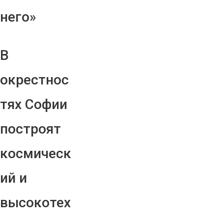
него»
В
окрестнос
тях Софии
построят
космическ
ий и
высокотех