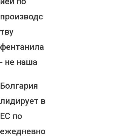
ией по
производс
тву
фентанила
- не наша
Болгария
лидирует в
ЕС по
ежедневно