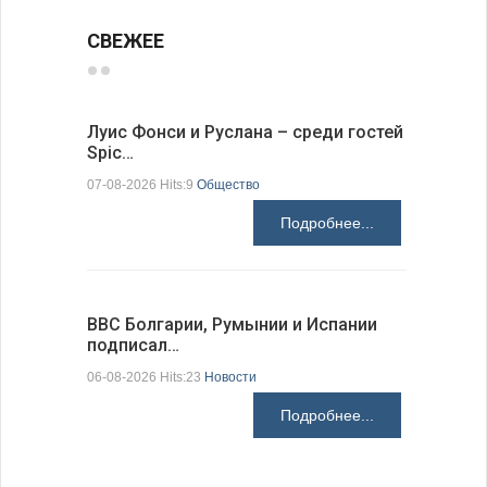
СВЕЖЕЕ
Луис Фонси и Руслана – среди гостей
68 медал
Spic…
научных 
07-08-2026 Hits:9
Общество
06-08-2026 H
Подробнее...
ВВС Болгарии, Румынии и Испании
Gallup: 
подписал…
также и…
06-08-2026 Hits:23
Новости
06-08-2026 H
Подробнее...