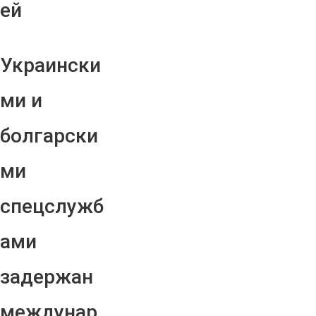
ей
Украински
ми и
болгарски
ми
спецслужб
ами
задержан
междунар