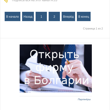
Подписаться на этот канал RSS
В начало
Назад
1
2
Вперёд
В конец
Страница 1 из 2
Партнёры