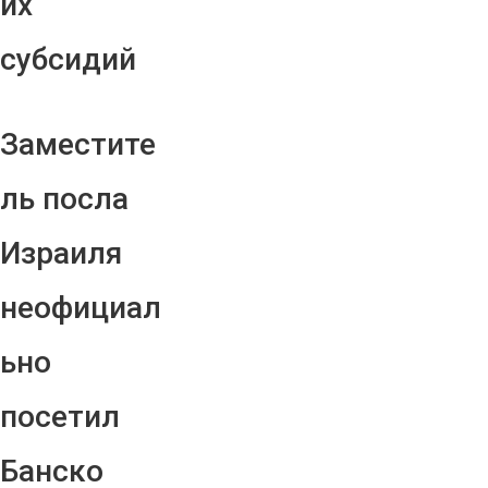
их
субсидий
Заместите
ль посла
Израиля
неофициал
ьно
посетил
Банско