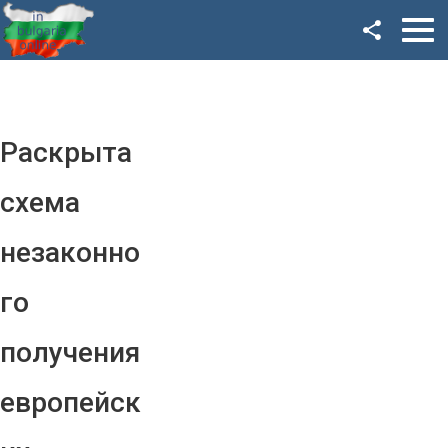
Facebook
Google+
Twitter
Раскрыта
YouTube
схема
Instagram
незаконно
LinkedIn
го
VK
получения
OK
европейск