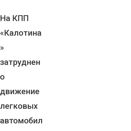
На КПП
«Калотина
»
затруднен
о
движение
легковых
автомобил