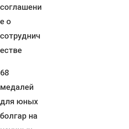
соглашени
е о
сотруднич
естве
68
медалей
для юных
болгар на