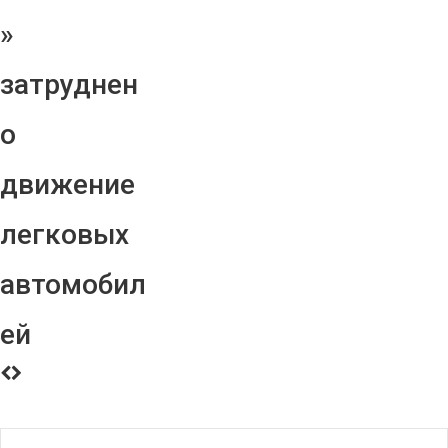
»
затруднен
о
движение
легковых
автомобил
ей