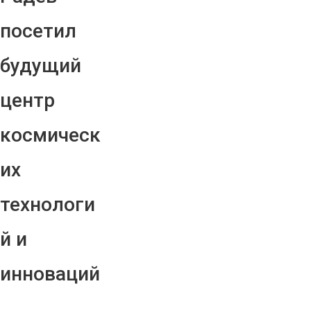
посетил
будущий
центр
космическ
их
технологи
й и
инноваций