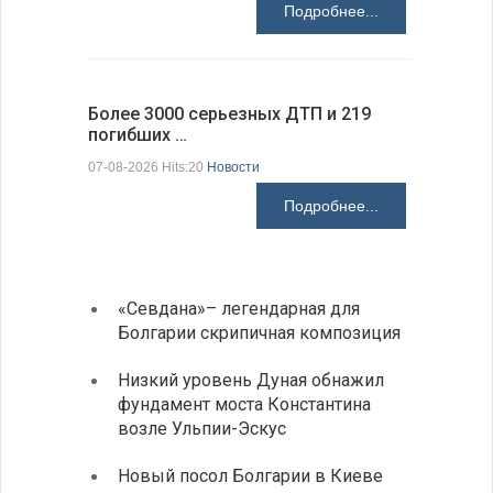
Подробнее...
Более 3000 серьезных ДТП и 219
погибших …
Первые 1
электроп
07-08-2026 Hits:20
Новости
07-08-2026 H
Подробнее...
«Севдана»– легендарная для
ИАБЗ 
Болгарии скрипичная композиция
своих
Низкий уровень Дуная обнажил
Легко
фундамент моста Константина
в фин
возле Ульпии-Эскус
Расхо
Новый посол Болгарии в Киеве
вырос