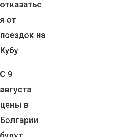
отказатьс
я от
поездок на
Кубу
С 9
августа
цены в
Болгарии
будут