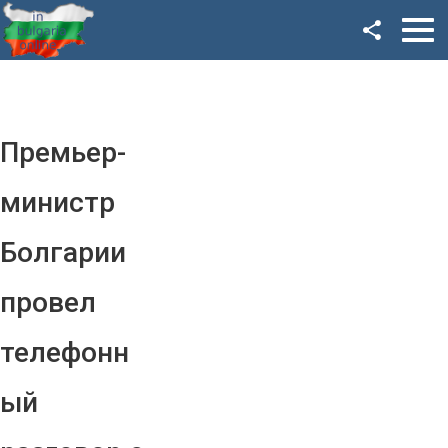
Facebook
Google+
Twitter
Премьер-
YouTube
министр
Instagram
Болгарии
LinkedIn
провел
VK
телефонн
OK
ый