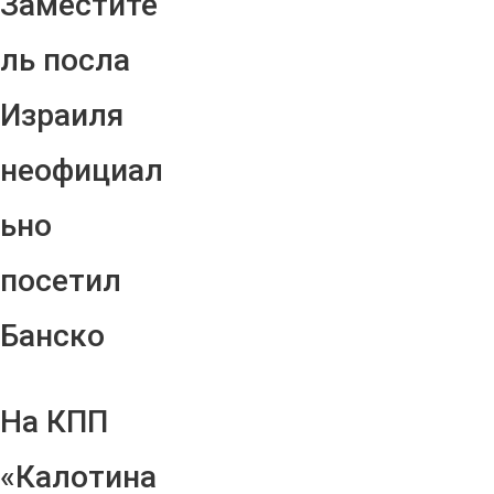
Заместите
ль посла
Израиля
неофициал
ьно
посетил
Банско
На КПП
«Калотина