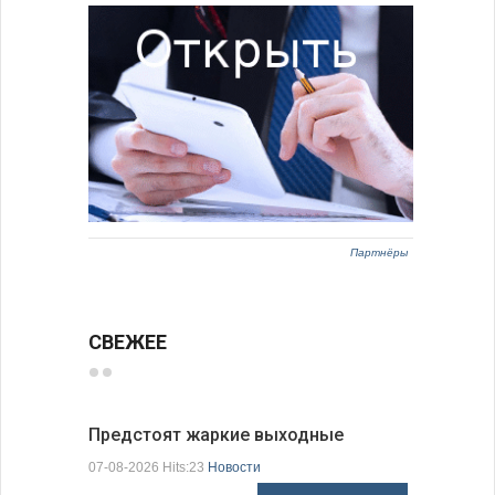
Партнёры
СВЕЖЕЕ
Предстоят жаркие выходные
Добрич в
Болгарии
07-08-2026 Hits:23
Новости
07-08-2026 H