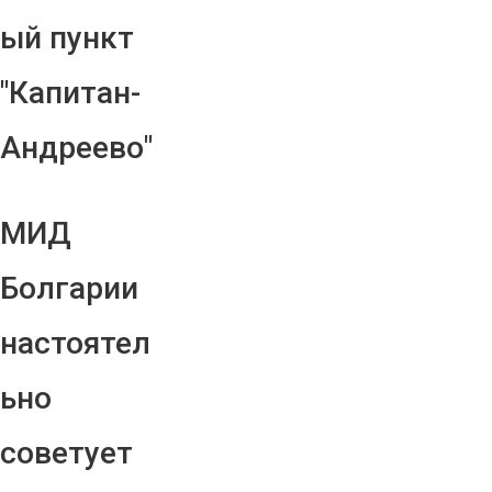
ый пункт
"Капитан-
Андреево"
МИД
Болгарии
настоятел
ьно
советует