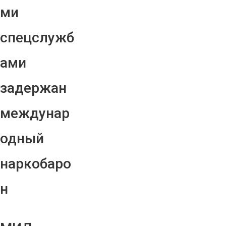
ми
спецслужб
ами
задержан
междунар
одный
наркобаро
н