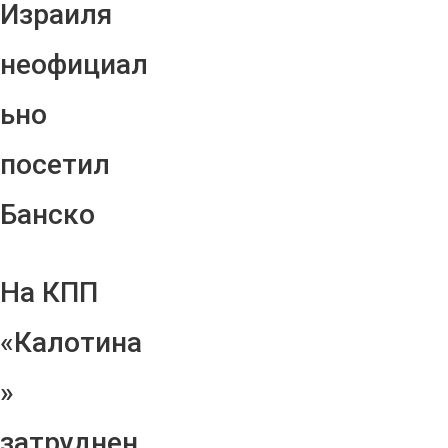
Израиля
неофициал
ьно
посетил
Банско
На КПП
«Калотина
»
затруднен