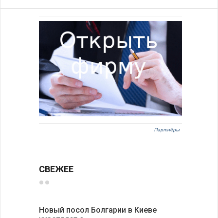
Партнёры
СВЕЖЕЕ
Новый посол Болгарии в Киеве
Расходы 