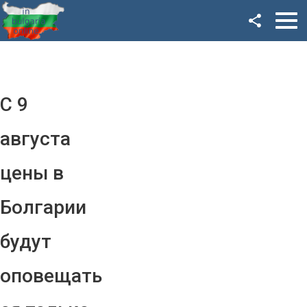
Facebook
Google+
Twitter
С 9
YouTube
августа
Instagram
цены в
LinkedIn
Болгарии
VK
будут
OK
оповещать