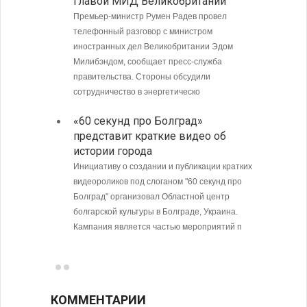
главой МИД Великобритании
Загру
погра
Премьер-министр Румен Радев провел
Андре
телефонный разговор с министром
иностранных дел Великобритании Эдом
Интенси
Милибэндом, сообщает пресс-служба
пограни
правительства. Стороны обсудили
Андреев
сотрудничество в энергетическо
направл
полиции
«60 секунд про Болград»
представит краткие видео об
МИД Б
истории города
совет
Кубу
Инициативу о создании и публикации кратких
видеороликов под слоганом "60 секунд про
Министе
Болград" организовал Областной центр
Болгари
болгарской культуры в Болграде, Украина.
предпри
Кампания является частью мероприятий п
в том ч
ситуаци
КОММЕНТАРИИ