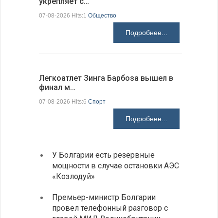
укрепляет с…
выросли 
07-08-2026 Hits:1
Общество
07-08-2026 H
Подробнее...
Легкоатлет Зинга Барбоза вышел в
По-сосед
финал м…
адресо…
07-08-2026 Hits:6
Спорт
07-08-2026 H
Подробнее...
У Болгарии есть резервные
Болга
мощности в случае остановки АЭС
роста
«Козлодуй»
Доля Бо
достиг 
Премьер-министр Болгарии
стране 
провел телефонный разговор с