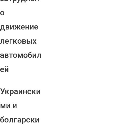
о
движение
легковых
автомобил
ей
Украински
ми и
болгарски