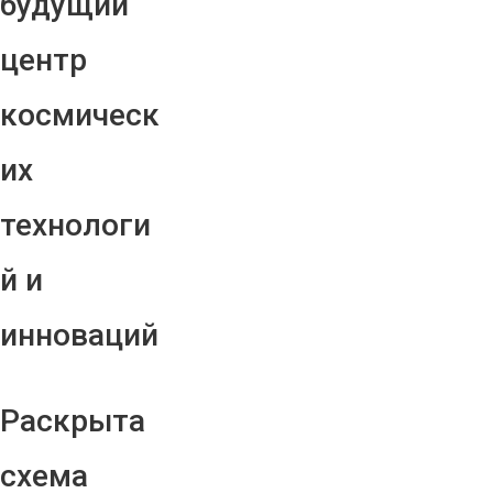
будущий
центр
космическ
их
технологи
й и
инноваций
Раскрыта
схема