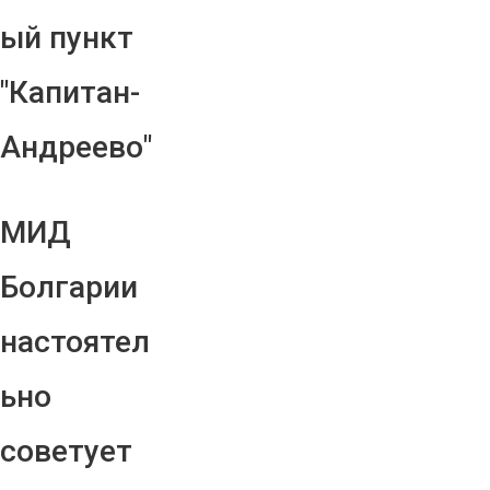
ый пункт
"Капитан-
Андреево"
МИД
Болгарии
настоятел
ьно
советует