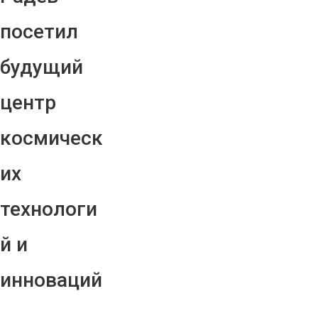
посетил
будущий
центр
космическ
их
технологи
й и
инноваций