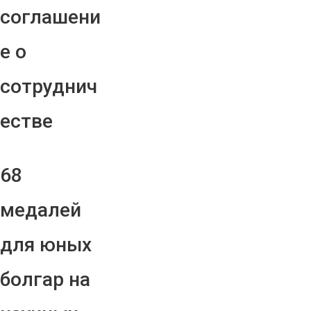
соглашени
е о
сотруднич
естве
68
медалей
для юных
болгар на