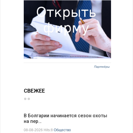
Партнёры
СВЕЖЕЕ
В Болгарии начинается сезон охоты
Горна-Ор
на пер…
предла…
08-08-2026 Hits:8
Общество
08-08-2026 H