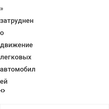
»
затруднен
о
движение
легковых
автомобил
ей