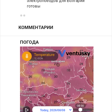
электропоездов для Болгарии
укреп
готовы
болга
КОММЕНТАРИИ
ПОГОДА