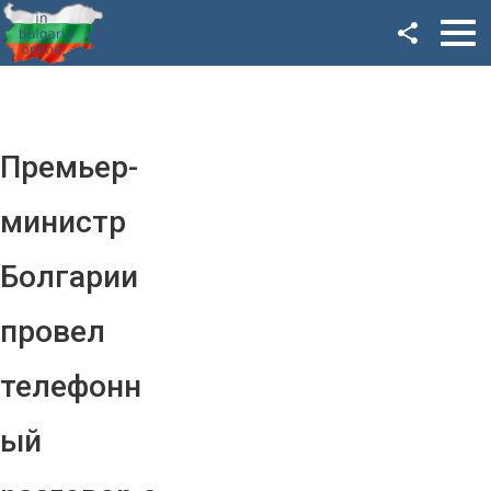
Facebook
Google+
Twitter
Премьер-
YouTube
министр
Instagram
Болгарии
LinkedIn
провел
VK
телефонн
OK
ый