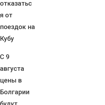
отказатьс
я от
поездок на
Кубу
С 9
августа
цены в
Болгарии
будут