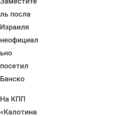
Заместите
ль посла
Израиля
неофициал
ьно
посетил
Банско
На КПП
«Калотина