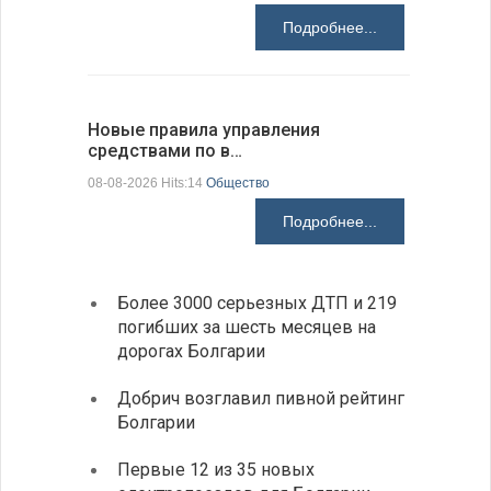
Подробнее...
Новые правила управления
Предстоя
средствами по в…
07-08-2026 H
08-08-2026 Hits:14
Общество
Подробнее...
Более 3000 серьезных ДТП и 219
«Севд
погибших за шесть месяцев на
Болга
дорогах Болгарии
Низки
Добрич возглавил пивной рейтинг
фунда
Болгарии
возле
Первые 12 из 35 новых
Новый