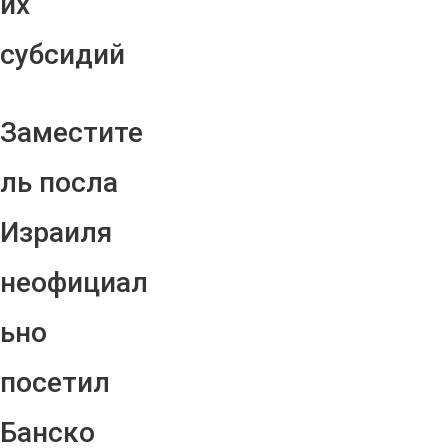
их
субсидий
Заместите
ль посла
Израиля
неофициал
ьно
посетил
Банско