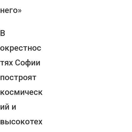
него»
В
окрестнос
тях Софии
построят
космическ
ий и
высокотех