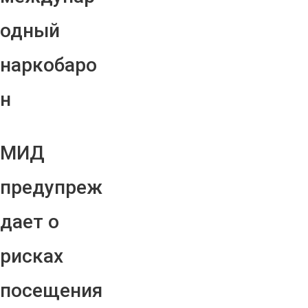
одный
наркобаро
н
МИД
предупреж
дает о
рисках
посещения