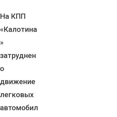
На КПП
«Калотина
»
затруднен
о
движение
легковых
автомобил