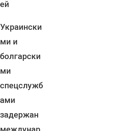
ей
Украински
ми и
болгарски
ми
спецслужб
ами
задержан
междунар