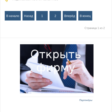
В начало
Назад
1
2
Вперёд
В конец
Страница 1 из 2
Партнёры