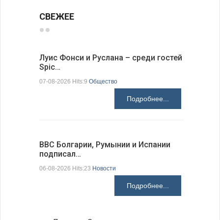
СВЕЖЕЕ
Луис Фонси и Руслана – среди гостей
68 медал
Spic…
научных 
07-08-2026 Hits:9
Общество
06-08-2026 H
Подробнее...
ВВС Болгарии, Румынии и Испании
Gallup: 
подписал…
также и…
06-08-2026 Hits:23
Новости
06-08-2026 H
Подробнее...