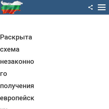
Facebook
Google+
Twitter
Раскрыта
YouTube
схема
Instagram
незаконно
LinkedIn
го
VK
получения
OK
европейск