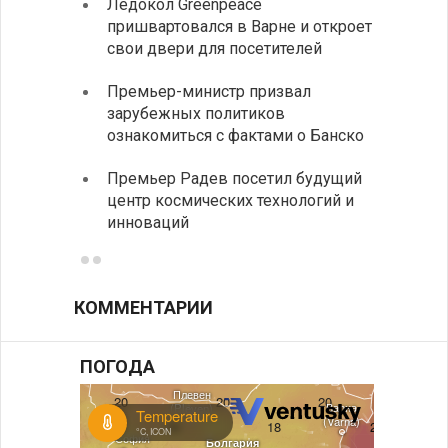
Ледокол Greenpeace
Раскр
пришвартовался в Варне и откроет
получ
свои двери для посетителей
Замес
Премьер-министр призвал
неофи
зарубежных политиков
На КП
ознакомиться с фактами о Банско
движе
Премьер Радев посетил будущий
центр космических технологий и
инноваций
КОММЕНТАРИИ
ПОГОДА