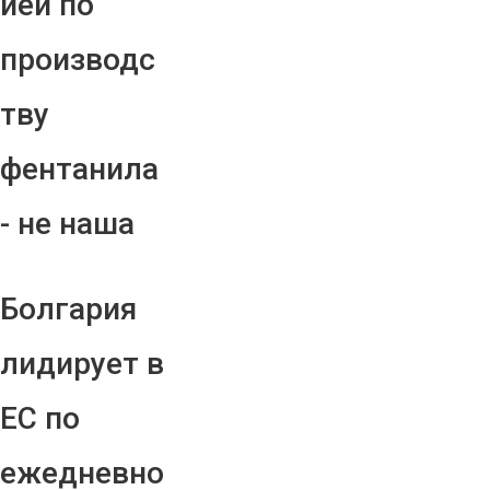
ией по
производс
тву
фентанила
- не наша
Болгария
лидирует в
ЕС по
ежедневно