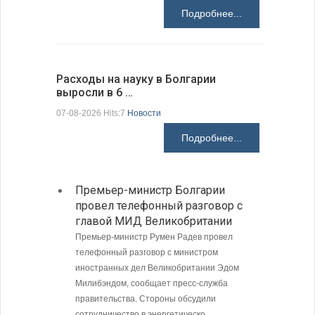
Подробнее...
Расходы на науку в Болгарии
У Болгар
выросли в 6 …
мощности
07-08-2026 Hits:7
Новости
07-08-2026 H
Подробнее...
Премьер-министр Болгарии
Загру
провел телефонный разговор с
погра
главой МИД Великобритании
Андре
Премьер-министр Румен Радев провел
Интенси
телефонный разговор с министром
пограни
иностранных дел Великобритании Эдом
Андреев
Милибэндом, сообщает пресс-служба
направл
правительства. Стороны обсудили
полиции
сотрудничество в энергетическо