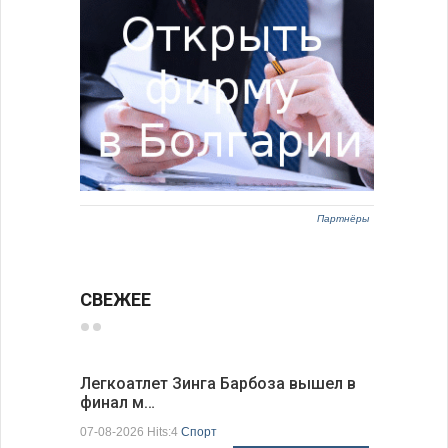
Партнёры
СВЕЖЕЕ
Легкоатлет Зинга Барбоза вышел в
По-сосед
финал м…
адресо…
07-08-2026 Hits:4
Спорт
07-08-2026 H