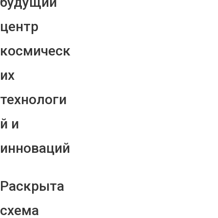
будущий
центр
космическ
их
технологи
й и
инноваций
Раскрыта
схема