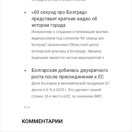
МИД Б
«60 секунд про Болград»
совет
представит краткие видео об
Кубу
истории города
Министе
Инициативу о создании и публикации кратких
Болгари
видеороликов под слоганом "60 секунд про
предпри
Болград" организовал Областной центр
в том ч
болгарской культуры в Болграде, Украина.
ситуаци
Кампания является частью мероприятий п
С 9 а
Болгарская добилась двукратного
опове
роста после присоединения к ЕС
Доля Болгарии в экономической продукции ЕС
достиг 0,6 % в 2025 г. Это уделяет нашей
стране 19-е место в ЕС по значению ВВП...
КОММЕНТАРИИ