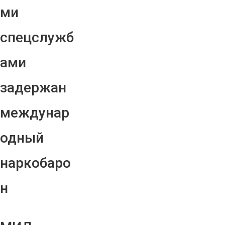
ми
спецслужб
ами
задержан
междунар
одный
наркобаро
н