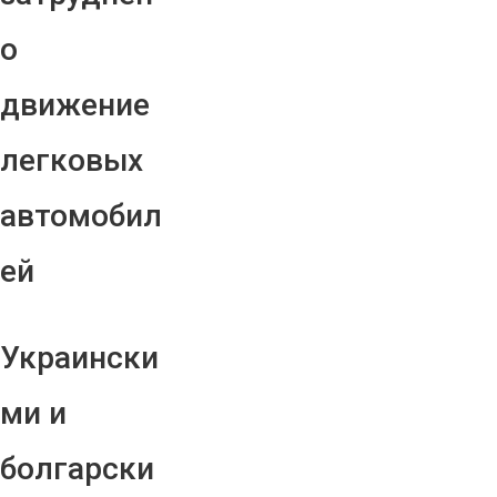
о
движение
легковых
автомобил
ей
Украински
ми и
болгарски