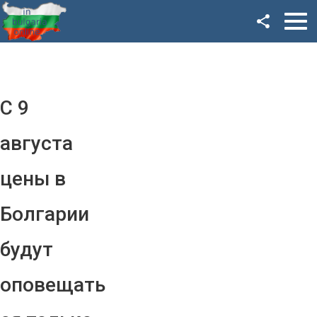
Facebook
Google+
Twitter
С 9
YouTube
августа
Instagram
цены в
LinkedIn
Болгарии
VK
будут
OK
оповещать