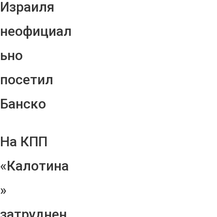
Израиля
неофициал
ьно
посетил
Банско
На КПП
«Калотина
»
затруднен