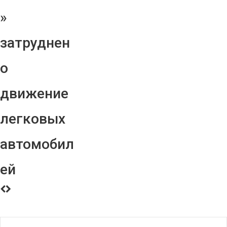
»
затруднен
о
движение
легковых
автомобил
ей