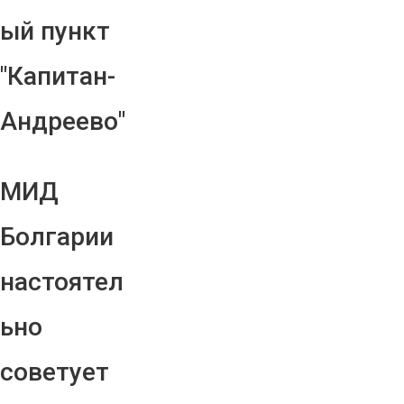
ый пункт
"Капитан-
Андреево"
МИД
Болгарии
настоятел
ьно
советует