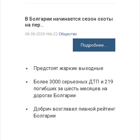
В Болгарии начинается сезон охоты
Горна-Ор
на пер…
предла…
08-08-2026 Hits:22
Общество
08-08-2026 H
Подробнее...
Предстоят жаркие выходные
Первы
элект
Более 3000 серьезных ДТП и 219
готов
погибших за шесть месяцев на
дорогах Болгарии
«Севд
Болга
Добрич возглавил пивной рейтинг
Болгарии
Низки
фунда
возле