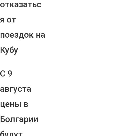
отказатьс
я от
поездок на
Кубу
С 9
августа
цены в
Болгарии
будут