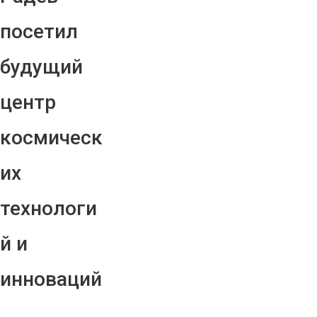
посетил
будущий
центр
космическ
их
технологи
й и
инноваций