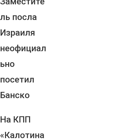
Заместите
ль посла
Израиля
неофициал
ьно
посетил
Банско
На КПП
«Калотина