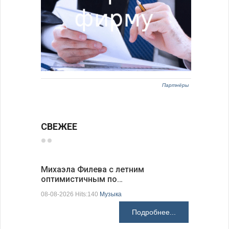
Партнёры
СВЕЖЕЕ
Михаэла Филева с летним
Новые пр
оптимистичным по…
средства
08-08-2026 Hits:140
Музыка
08-08-2026 H
Подробнее...