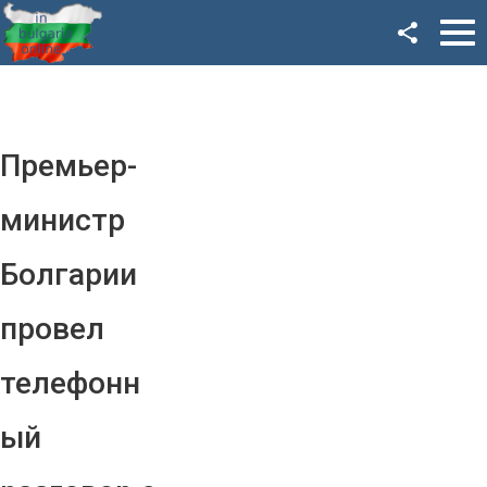
Facebook
Google+
Twitter
Премьер-
YouTube
министр
Instagram
Болгарии
LinkedIn
провел
VK
телефонн
OK
ый