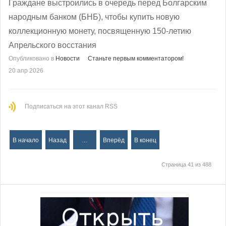
Граждане выстроились в очередь перед Болгарским
народным банком (БНБ), чтобы купить новую
коллекционную монету, посвященную 150-летию
Апрельского восстания
Опубликовано в
Новости
Станьте первым комментатором!
20 апр 2026
Подписаться на этот канал RSS
В начало
Назад
…
Вперёд
В конец
Страница 41 из 488