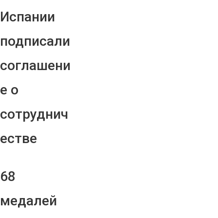
Испании
подписали
соглашени
е о
сотруднич
естве
68
медалей