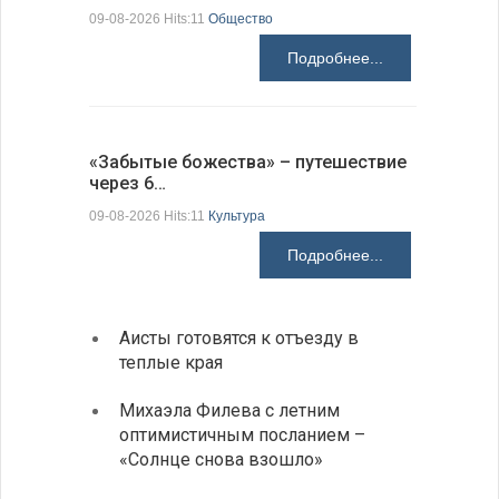
09-08-2026 Hits:11
Общество
Подробнее...
Аисты го
«Забытые божества» – путешествие
края
через 6…
09-08-2026 H
09-08-2026 Hits:11
Культура
Подробнее...
Аисты готовятся к отъезду в
Новые
теплые края
средс
Михаэла Филева с летним
Горна
оптимистичным посланием –
Оряхо
«Солнце снова взошло»
предл
музее