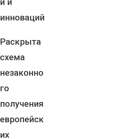
й и
инноваций
Раскрыта
схема
незаконно
го
получения
европейск
их