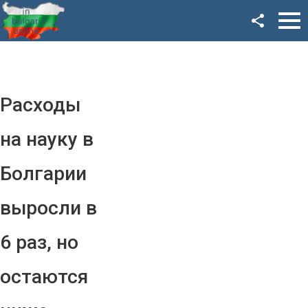
Facebook
Google+
Twitter
Расходы
YouTube
на науку в
Instagram
Болгарии
LinkedIn
выросли в
VK
6 раз, но
OK
остаются