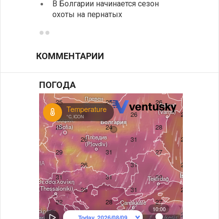
В Болгарии начинается сезон
охоты на пернатых
Предс
КОММЕНТАРИИ
ПОГОДА