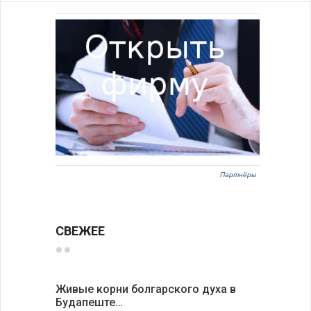
Партнёры
СВЕЖЕЕ
Живые корни болгарского духа в
Письма в
Будапеште…
09-08-2026 H