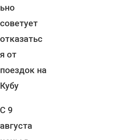
ьно
советует
отказатьс
я от
поездок на
Кубу
С 9
августа