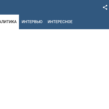
Facebook
НАЛИТИКА
ИНТЕРВЬЮ
ИНТЕРЕСНОЕ
Google+
Twitter
YouTube
Instagram
LinkedIn
VK
OK