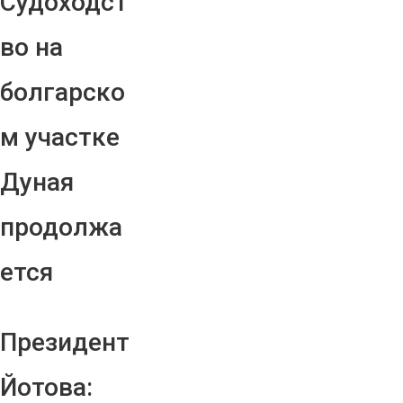
Судоходст
во на
болгарско
м участке
Дуная
продолжа
ется
Президент
Йотова: