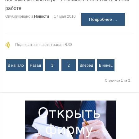
работе.
Опубликовано в
Новости
17 мая 2010
Подробнее ...
Подписаться на этот канал RSS
В начало
Назад
1
2
Вперёд
В конец
Страница 1 из 2