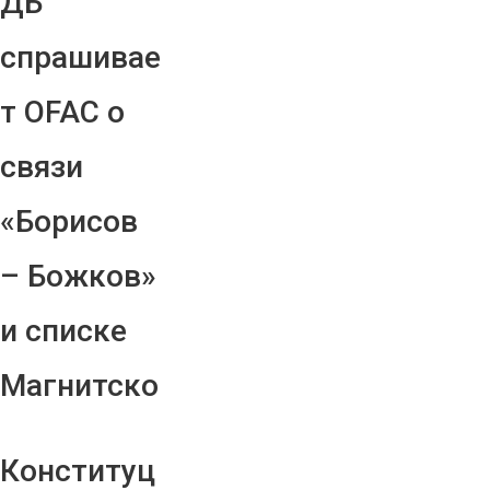
ДБ
спрашивае
т OFAC о
связи
«Борисов
– Божков»
и списке
Магнитско
Конституц