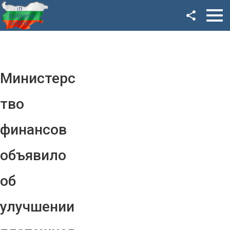
Facebook
Google+
Twitter
Министерс
YouTube
тво
Instagram
финансов
LinkedIn
объявило
VK
об
OK
улучшении