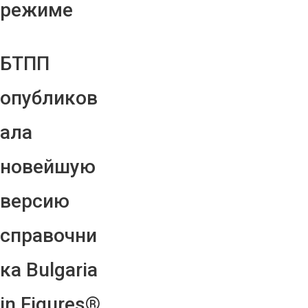
режиме
БТПП
опубликов
ала
новейшую
версию
справочни
ка Bulgaria
in Figures®