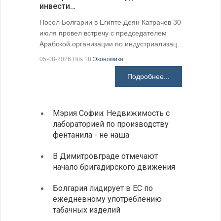
инвести…
поэтичес
05-08-2026 H
Посол Болгарии в Египте Деян Катрачев 30
июля провел встречу с председателем
Арабской организации по индустриализац...
05-08-2026 Hits:18
Экономика
Подробнее...
Мэрия Софии: Недвижимость с
София
лабораторией по производству
все ф
фентанила - не наша
Минис
В Димитровграде отмечают
об ул
начало бригадирского движения
в июл
Болгария лидирует в ЕС по
Начин
ежедневному употреблению
комп
табачных изделий