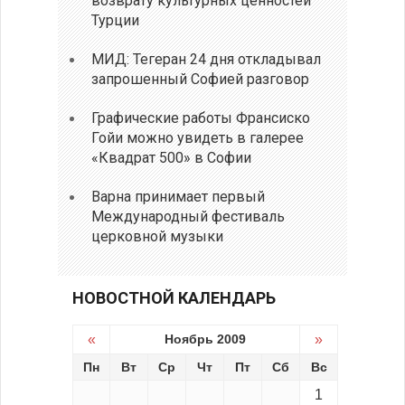
возврату культурных ценностей
Турции
МИД: Тегеран 24 дня откладывал
запрошенный Софией разговор
Графические работы Франсиско
Гойи можно увидеть в галерее
«Квадрат 500» в Софии
Варна принимает первый
Международный фестиваль
церковной музыки
НОВОСТНОЙ КАЛЕНДАРЬ
«
Ноябрь 2009
»
Пн
Вт
Ср
Чт
Пт
Сб
Вс
1