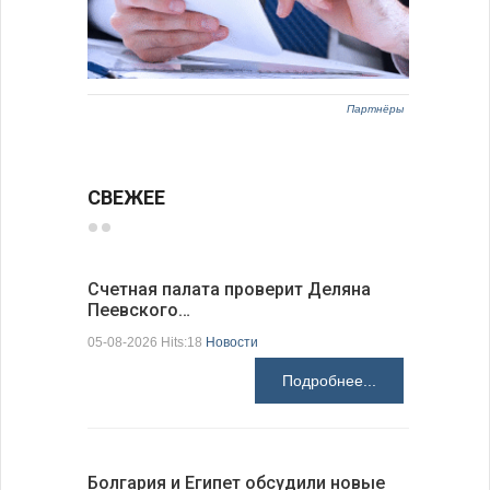
Партнёры
СВЕЖЕЕ
Счетная палата проверит Деляна
В Болгар
Пеевского…
по из…
05-08-2026 Hits:18
Новости
05-08-2026 H
Подробнее...
Болгария и Египет обсудили новые
К 205-ле