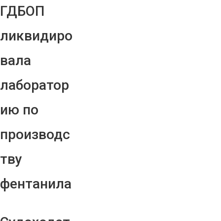
ГДБОП
ликвидиро
вала
лаборатор
ию по
производс
тву
фентанила