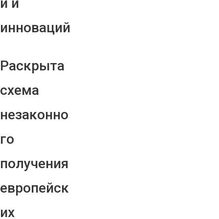
й и
инноваций
Раскрыта
схема
незаконно
го
получения
европейск
их