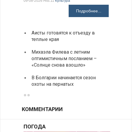
09-08-2026 Hits:11
Культура
Подробнее...
Аисты готовятся к отъезду в
Новые
теплые края
средс
Михаэла Филева с летним
Горна
оптимистичным посланием –
Оряхо
«Солнце снова взошло»
предл
музее
В Болгарии начинается сезон
охоты на пернатых
Предс
КОММЕНТАРИИ
ПОГОДА