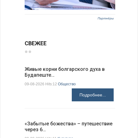
Партнёры
СВЕЖЕЕ
Живые корни болгарского духа в
Письма в
Будапеште…
09-08-2026 H
09-08-2026 Hits:12
Общество
Подробнее...
Аисты го
«Забытые божества» – путешествие
края
через 6…
09-08-2026 H