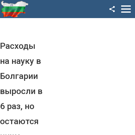
Facebook
Google+
Twitter
Расходы
YouTube
на науку в
Instagram
Болгарии
LinkedIn
выросли в
VK
6 раз, но
OK
остаются