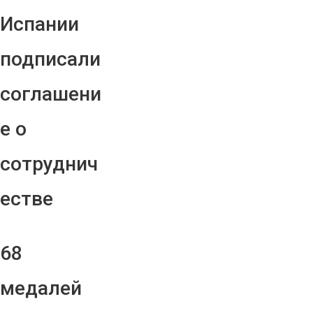
Испании
подписали
соглашени
е о
сотруднич
естве
68
медалей