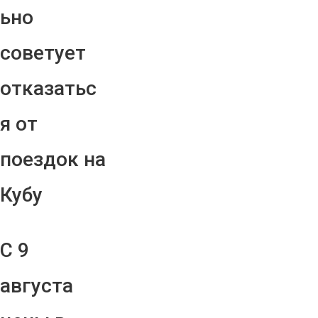
ьно
советует
отказатьс
я от
поездок на
Кубу
С 9
августа