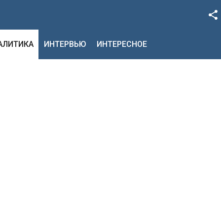
Facebook
НАЛИТИКА
ИНТЕРВЬЮ
ИНТЕРЕСНОЕ
Google+
Twitter
YouTube
Instagram
LinkedIn
VK
OK