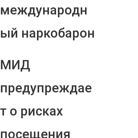
международн
ый наркобарон
МИД
предупреждае
т о рисках
посещения