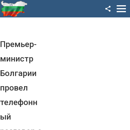
Facebook
Google+
Twitter
Премьер-
YouTube
министр
Instagram
Болгарии
LinkedIn
провел
VK
телефонн
OK
ый