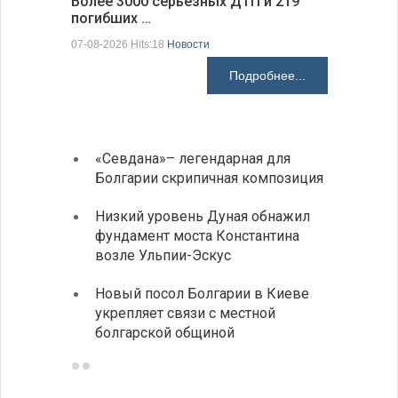
Более 3000 серьезных ДТП и 219
погибших …
Первые 1
электроп
07-08-2026 Hits:18
Новости
07-08-2026 H
Подробнее...
«Севдана»– легендарная для
ИАБЗ 
Болгарии скрипичная композиция
своих
Низкий уровень Дуная обнажил
Легко
фундамент моста Константина
в фин
возле Ульпии-Эскус
Расхо
Новый посол Болгарии в Киеве
вырос
укрепляет связи с местной
средн
болгарской общиной