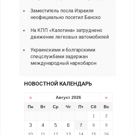
Заместитель посла Израиля
неофициально посетил Банско
На КПП «Калотина» затруднено
движение легковых автомобилей
Украинскими и болгарскими
спецслужбами задержан
международный наркобарон
НОВОСТНОЙ КАЛЕНДАРЬ
«
Август 2026
»
Пн
Вт
Ср
Чт
Пт
Сб
Вс
1
2
3
4
5
6
7
8
9
10
11
12
13
14
15
16