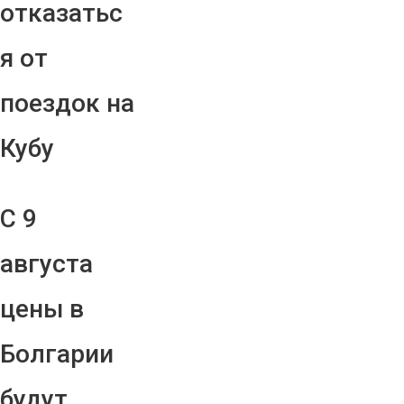
отказатьс
я от
поездок на
Кубу
С 9
августа
цены в
Болгарии
будут