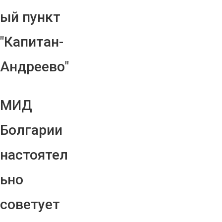
ый пункт
"Капитан-
Андреево"
МИД
Болгарии
настоятел
ьно
советует