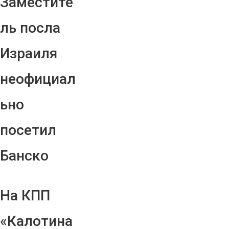
Заместите
ль посла
Израиля
неофициал
ьно
посетил
Банско
На КПП
«Калотина