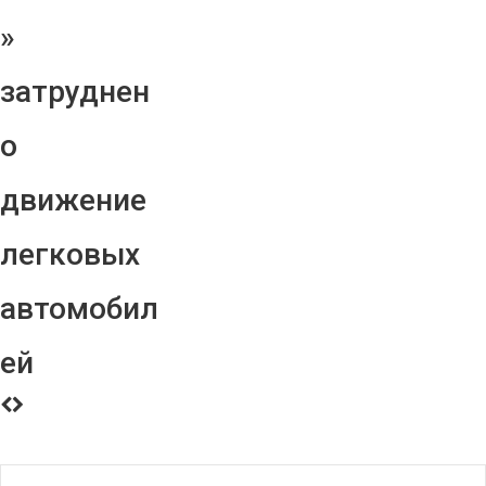
»
затруднен
о
движение
легковых
автомобил
ей