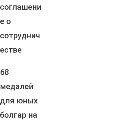
соглашени
е о
сотруднич
естве
68
медалей
для юных
болгар на