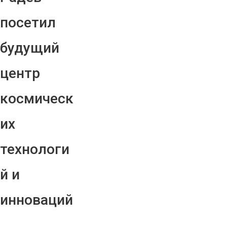
посетил
будущий
центр
космическ
их
технологи
й и
инноваций