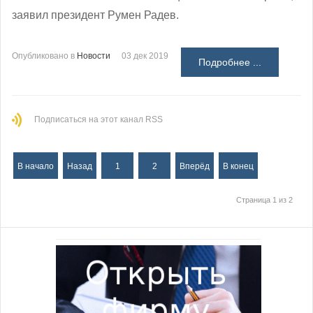
заявил президент Румен Радев.
Опубликовано в
Новости
03 дек 2019
Подробнее ...
Подписаться на этот канал RSS
В начало
Назад
1
2
Вперёд
В конец
Страница 1 из 2