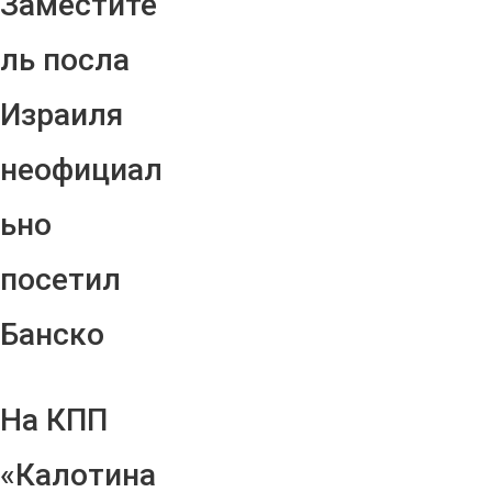
Заместите
ль посла
Израиля
неофициал
ьно
посетил
Банско
На КПП
«Калотина