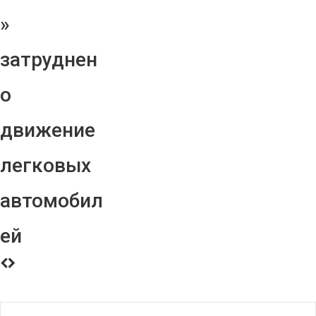
»
затруднен
о
движение
легковых
автомобил
ей