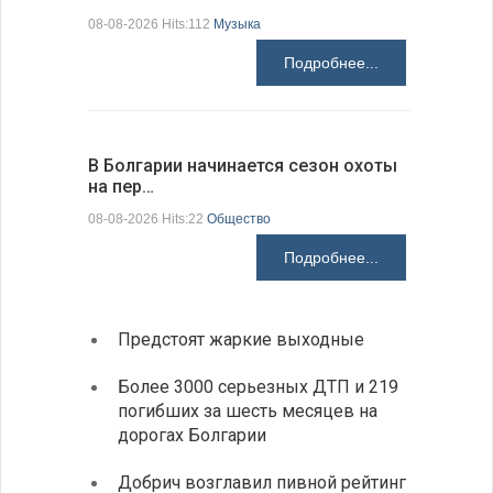
08-08-2026 Hits:112
Музыка
08-08-2026 H
Подробнее...
В Болгарии начинается сезон охоты
Горна-Ор
на пер…
предла…
08-08-2026 Hits:22
Общество
08-08-2026 H
Подробнее...
Предстоят жаркие выходные
Первы
элект
Более 3000 серьезных ДТП и 219
готов
погибших за шесть месяцев на
дорогах Болгарии
«Севд
Болга
Добрич возглавил пивной рейтинг