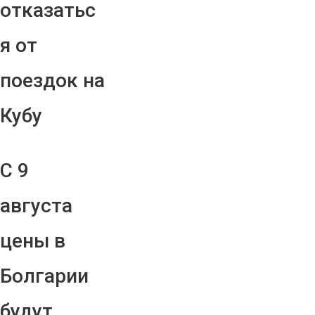
отказатьс
я от
поездок на
Кубу
С 9
августа
цены в
Болгарии
будут