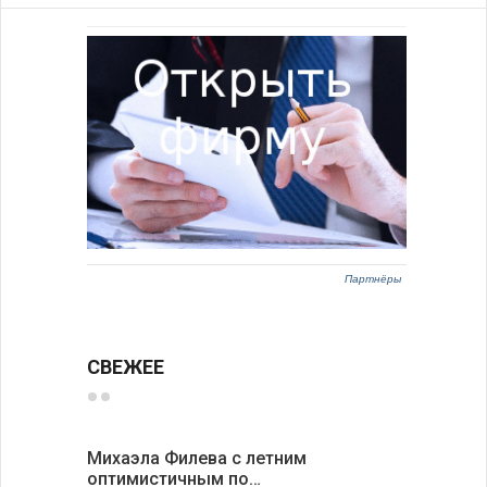
Партнёры
СВЕЖЕЕ
Михаэла Филева с летним
Новые пр
оптимистичным по…
средства