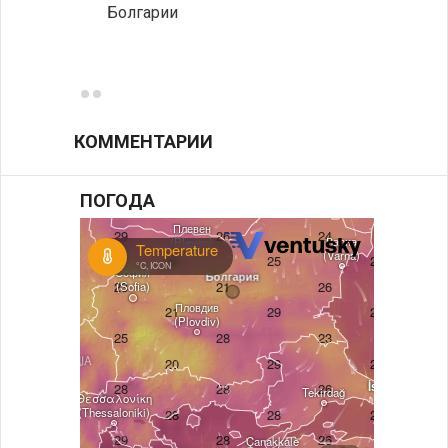
Болгарии
Низки
фунда
возле
КОММЕНТАРИИ
ПОГОДА