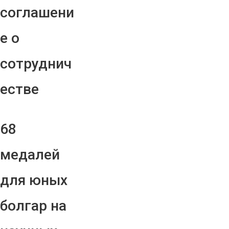
соглашени
е о
сотруднич
естве
68
медалей
для юных
болгар на