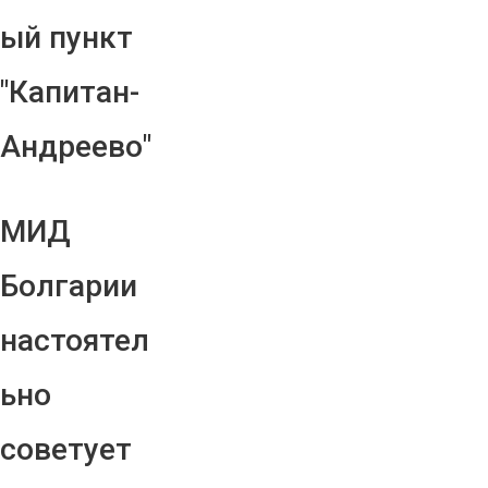
ый пункт
"Капитан-
Андреево"
МИД
Болгарии
настоятел
ьно
советует