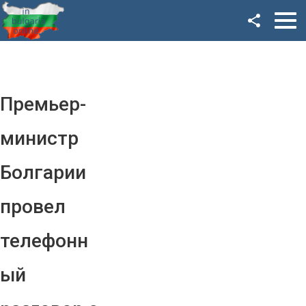
Facebook
Google+
Twitter
Премьер-
YouTube
министр
Instagram
Болгарии
LinkedIn
провел
VK
телефонн
OK
ый