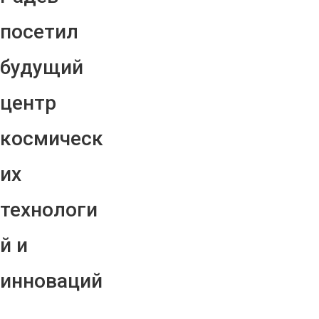
посетил
будущий
центр
космическ
их
технологи
й и
инноваций