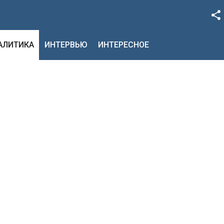
Facebook
НАЛИТИКА
ИНТЕРВЬЮ
ИНТЕРЕСНОЕ
Google+
Twitter
YouTube
Instagram
LinkedIn
VK
OK