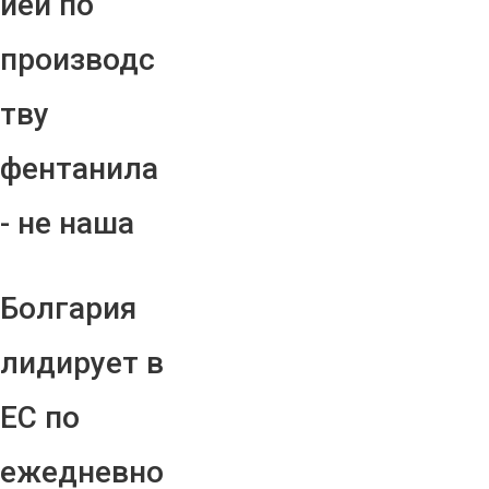
ией по
производс
тву
фентанила
- не наша
Болгария
лидирует в
ЕС по
ежедневно