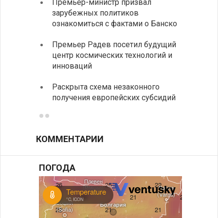
Премьер-министр призвал
Замес
зарубежных политиков
неофи
ознакомиться с фактами о Банско
На КП
Премьер Радев посетил будущий
движе
центр космических технологий и
Украи
инноваций
спецс
Раскрыта схема незаконного
между
получения европейских субсидий
КОММЕНТАРИИ
ПОГОДА