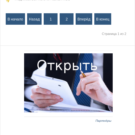
В начало
Назад
1
2
Вперёд
В конец
Страница 1 из 2
Партнёры