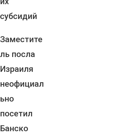
их
субсидий
Заместите
ль посла
Израиля
неофициал
ьно
посетил
Банско