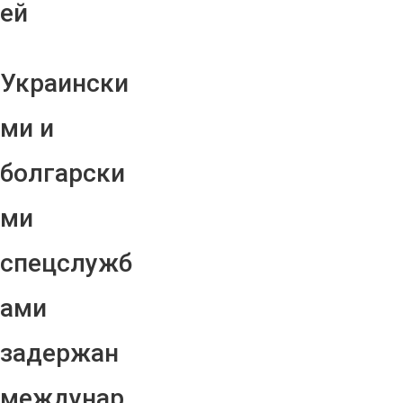
ей
Украински
ми и
болгарски
ми
спецслужб
ами
задержан
междунар