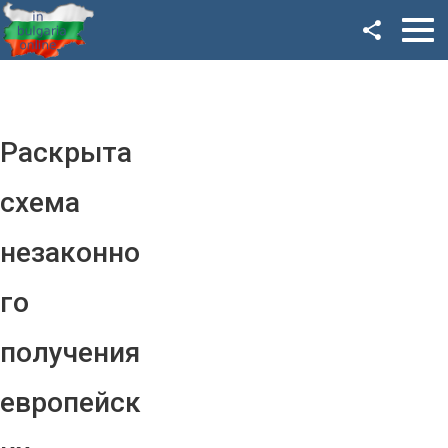
Facebook
Google+
Twitter
Раскрыта
YouTube
схема
Instagram
незаконно
LinkedIn
го
VK
получения
OK
европейск