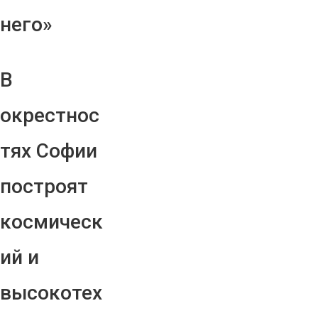
него»
В
окрестнос
тях Софии
построят
космическ
ий и
высокотех