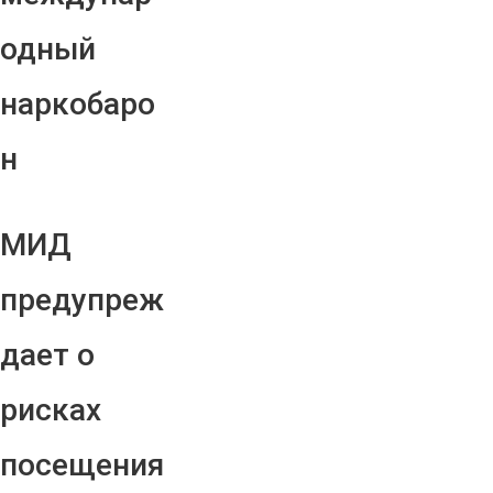
одный
наркобаро
н
МИД
предупреж
дает о
рисках
посещения