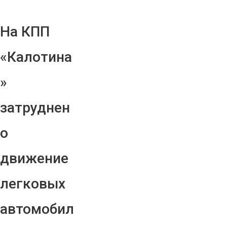
На КПП
«Калотина
»
затруднен
о
движение
легковых
автомобил