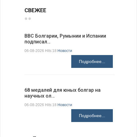
СВЕЖЕЕ
ВВС Болгарии, Румынии и Испании
Gallup: 
подписал…
также и…
06-08-2026 Hits:18
Новости
06-08-2026 H
Подробнее...
68 медалей для юных болгар на
Ледокол 
научных ол…
пришварт
06-08-2026 Hits:18
Новости
06-08-2026 H
Подробнее...