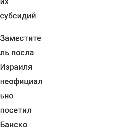
их
субсидий
Заместите
ль посла
Израиля
неофициал
ьно
посетил
Банско