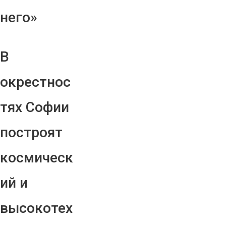
него»
В
окрестнос
тях Софии
построят
космическ
ий и
высокотех