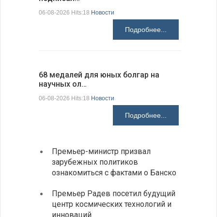
06-08-2026 Hits:18
Новости
06-08-2026 H
Подробнее...
68 медалей для юных болгар на
Ледокол 
научных ол…
пришварт
06-08-2026 Hits:18
Новости
06-08-2026 H
Подробнее...
Премьер-министр призвал
Замес
зарубежных политиков
неофи
ознакомиться с фактами о Банско
На КП
Премьер Радев посетил будущий
движе
центр космических технологий и
Украи
инноваций