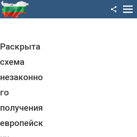
Facebook
Google+
Twitter
Раскрыта
YouTube
схема
Instagram
незаконно
LinkedIn
го
VK
получения
OK
европейск