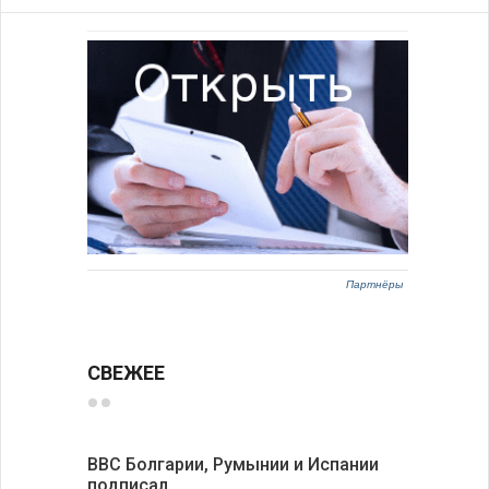
Партнёры
СВЕЖЕЕ
ВВС Болгарии, Румынии и Испании
Gallup: 
подписал…
также и…