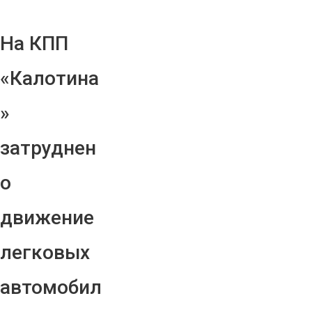
На КПП
«Калотина
»
затруднен
о
движение
легковых
автомобил