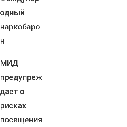
одный
наркобаро
н
МИД
предупреж
дает о
рисках
посещения