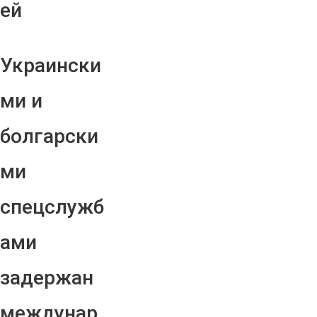
ей
Украински
ми и
болгарски
ми
спецслужб
ами
задержан
междунар