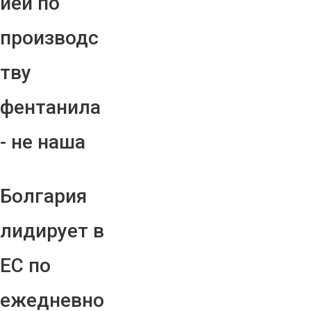
ией по
производс
тву
фентанила
- не наша
Болгария
лидирует в
ЕС по
ежедневно