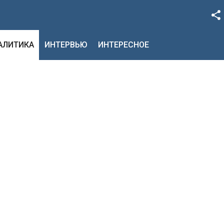
Facebook
НАЛИТИКА
ИНТЕРВЬЮ
ИНТЕРЕСНОЕ
Google+
Twitter
YouTube
Instagram
LinkedIn
VK
OK