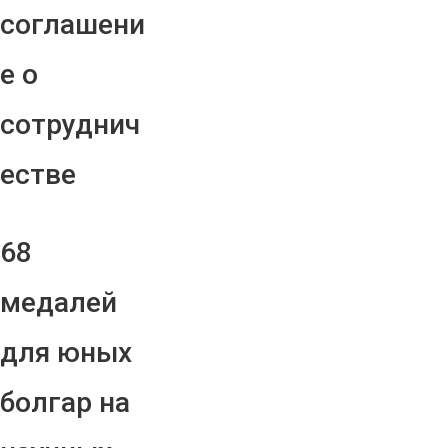
соглашени
е о
сотруднич
естве
68
медалей
для юных
болгар на