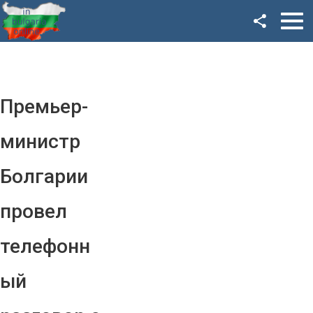
Facebook
Google+
Twitter
Премьер-
YouTube
министр
Instagram
Болгарии
LinkedIn
провел
VK
телефонн
OK
ый