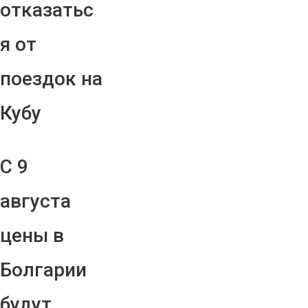
отказатьс
я от
поездок на
Кубу
С 9
августа
цены в
Болгарии
будут