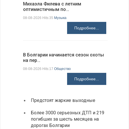
Михаэла Филева с летним
Новые пр
оптимистичным по…
средства
08-08-2026 Hits:35
Музыка
08-08-2026 H
Подробнее...
В Болгарии начинается сезон охоты
Горна-Ор
на пер…
предла…
08-08-2026 Hits:17
Общество
08-08-2026 H
Подробнее...
Предстоят жаркие выходные
Первы
элект
Более 3000 серьезных ДТП и 219
готов
погибших за шесть месяцев на
дорогах Болгарии
«Севд