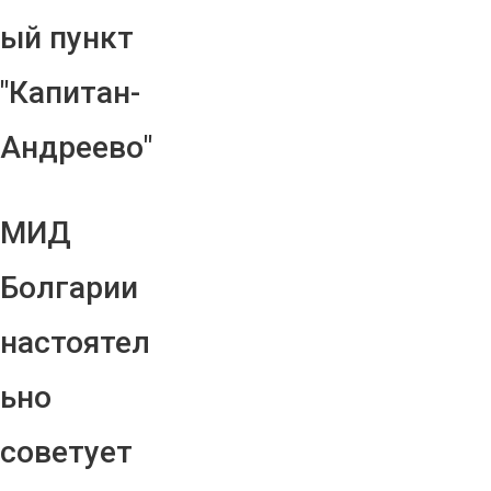
ый пункт
"Капитан-
Андреево"
МИД
Болгарии
настоятел
ьно
советует