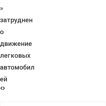
»
затруднен
о
движение
легковых
автомобил
ей