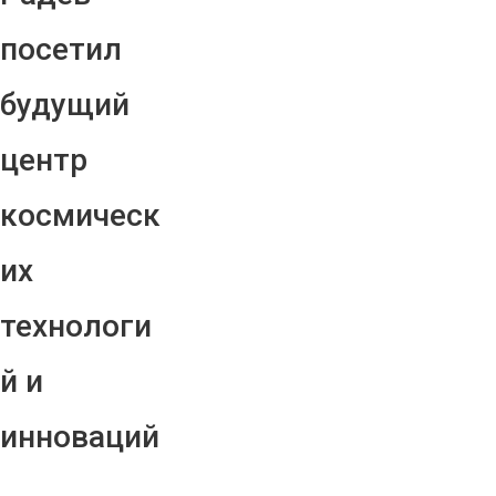
посетил
будущий
центр
космическ
их
технологи
й и
инноваций