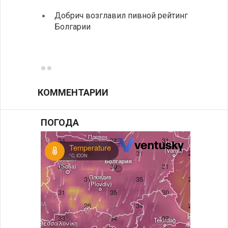
Болга
Добрич возглавил пивной рейтинг
Болгарии
Низки
фунда
возле
КОММЕНТАРИИ
ПОГОДА