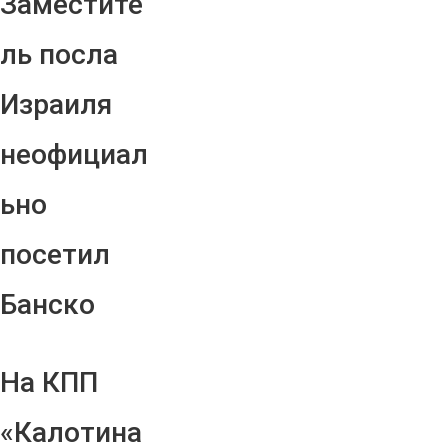
Заместите
ль посла
Израиля
неофициал
ьно
посетил
Банско
На КПП
«Калотина